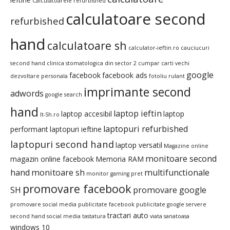
Calculatoarele refurbished
calculatoare second
refurbished
hand
calculatoare sh
calculator-ieftin.ro
cauciucuri
second hand
clinica stomatologica din sector 2
cumpar carti vechi
google
facebook
facebook ads
dezvoltare personala
fotoliu rulant
imprimante second
adwords
google search
hand
laptop ieftin
laptop accesibil
laptop
It-Sh.ro
laptopuri refurbished
performant
laptopuri ieftine
laptopuri second hand
laptop versatil
Magazine online
monitoare second
magazin online facebook
Memoria RAM
hand
monitoare sh
multifunctionale
monitor gaming pret
promovare facebook
SH
promovare google
promovare social media
publicitate facebook
publicitate google
servere
tractari auto
second hand
social media
tastatura
viata sanatoasa
windows 10