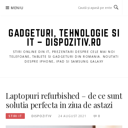
Sari
MENIU
la
conținut
GADGETURI, TEHNOLOGIE SI
IT – DISPOZITIV.RO
STIRI ONLINE DIN IT, PREZENTARI DESPRE CELE MAI NOI
TELEFOANE, TABLETE SI GADGETURI DIN ROMANIA. NOUTATI
DESPRE IPHONE, IPAD SI SAMSUNG GALAXY
Laptopuri refurbished – de ce sunt
solutia perfecta in ziua de astazi
STIRI IT
DISPOZITIV
24 AUGUST 2021
0