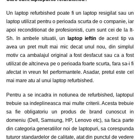
Un laptop refurbished poate fi un laptop resigilat sau un
laptop utilizat pentru o perioada scurta de o companie, iar
apoi reconditionat de profesionisti,
cum sunt cei de la It-
Sh.
In ambele situatii, un
laptop ieftin
de acest tip va
avea un pret mult mai mic decat unul nou, din simplul
motiv ca ambalajul original a fost desfacut sau ca a fost
utilizat de altcineva pe o perioada foarte scurta, fara sa-i fi
afectat in vreun fel performantele. Asadar, pretul este cel
mai mare atu al unui laptop refurbished.
Pentru a se incadra in notiunea de refurbished, laptopul
trebuie sa indeplineasca mai multe criterii. Acesta trebuie
sa fie obligatoriu un produs de brand cunoscut in
domeniu (Dell, Samsung, HP, Lenovo etc), sa faca parte
din categoria generatiilor noi de laptopuri, sa corespunda
tuturor standardelor de calitate, atat din punctul de vedere