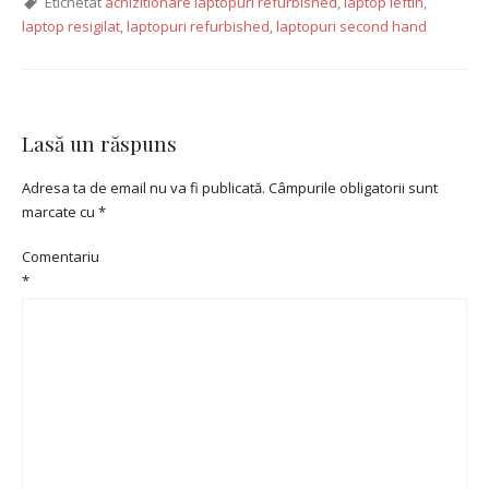
Etichetat
achizitionare laptopuri refurbished
,
laptop ieftin
,
laptop resigilat
,
laptopuri refurbished
,
laptopuri second hand
Lasă un răspuns
Adresa ta de email nu va fi publicată.
Câmpurile obligatorii sunt
marcate cu
*
Comentariu
*