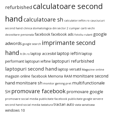
calculatoare second
refurbished
hand
calculatoare sh
calculator-ieftin.ro
cauciucuri
second hand
clinica stomatologica din sector 2
cumpar carti vechi
google
facebook
facebook ads
dezvoltare personala
fotoliu rulant
imprimante second
adwords
google search
hand
laptop ieftin
laptop accesibil
laptop
It-Sh.ro
laptopuri refurbished
performant
laptopuri ieftine
laptopuri second hand
laptop versatil
Magazine online
monitoare second
magazin online facebook
Memoria RAM
hand
monitoare sh
multifunctionale
monitor gaming pret
promovare facebook
SH
promovare google
promovare social media
publicitate facebook
publicitate google
servere
tractari auto
second hand
social media
tastatura
viata sanatoasa
windows 10