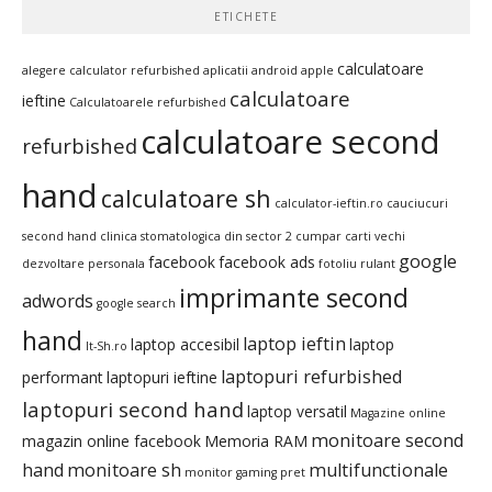
ETICHETE
calculatoare
alegere calculator refurbished
aplicatii android
apple
calculatoare
ieftine
Calculatoarele refurbished
calculatoare second
refurbished
hand
calculatoare sh
calculator-ieftin.ro
cauciucuri
second hand
clinica stomatologica din sector 2
cumpar carti vechi
google
facebook
facebook ads
dezvoltare personala
fotoliu rulant
imprimante second
adwords
google search
hand
laptop ieftin
laptop accesibil
laptop
It-Sh.ro
laptopuri refurbished
performant
laptopuri ieftine
laptopuri second hand
laptop versatil
Magazine online
monitoare second
magazin online facebook
Memoria RAM
hand
monitoare sh
multifunctionale
monitor gaming pret