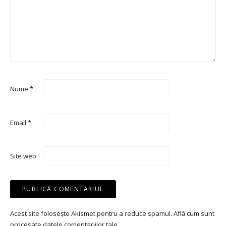
Nume
*
Email
*
Site web
Acest site folosește Akismet pentru a reduce spamul.
Află cum sunt
procesate datele comentariilor tale
.