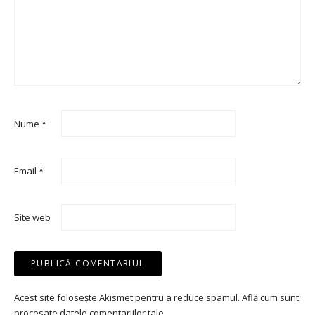
Nume
*
Email
*
Site web
Acest site folosește Akismet pentru a reduce spamul.
Află cum sunt
procesate datele comentariilor tale
.