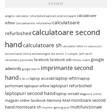
ETICHETE
calculatoare
alegere calculator refurbished
aplicatii android
apple
calculatoare
ieftine
Calculatoarele refurbished
calculatoare second
refurbished
hand
calculatoare sh
calculator-ieftin.ro
cauciucuri
second hand
clinica stomatologica din sector 2
cumpar carti vechi
google
facebook
facebook ads
dezvoltare personala
fotoliu rulant
imprimante second
adwords
google search
hand
laptop ieftin
laptop accesibil
laptop
It-Sh.ro
laptopuri refurbished
performant
laptopuri ieftine
laptopuri second hand
laptop versatil
Magazine online
monitoare second
magazin online facebook
Memoria RAM
hand
monitoare sh
multifunctionale
monitor gaming pret