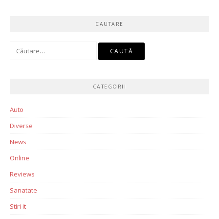
CAUTARE
Caută
după:
CATEGORII
Auto
Diverse
News
Online
Reviews
Sanatate
Stiri it