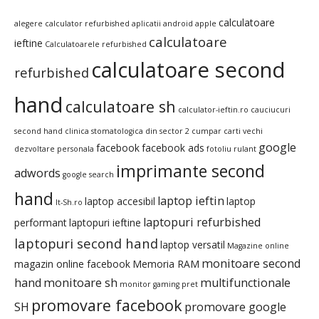
calculatoare
alegere calculator refurbished
aplicatii android
apple
calculatoare
ieftine
Calculatoarele refurbished
calculatoare second
refurbished
hand
calculatoare sh
calculator-ieftin.ro
cauciucuri
second hand
clinica stomatologica din sector 2
cumpar carti vechi
google
facebook
facebook ads
dezvoltare personala
fotoliu rulant
imprimante second
adwords
google search
hand
laptop ieftin
laptop accesibil
laptop
It-Sh.ro
laptopuri refurbished
performant
laptopuri ieftine
laptopuri second hand
laptop versatil
Magazine online
monitoare second
magazin online facebook
Memoria RAM
hand
monitoare sh
multifunctionale
monitor gaming pret
promovare facebook
SH
promovare google