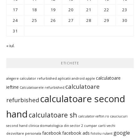
17
18
19
20
21
22
23
24
25
26
27
28
29
30
31
« iul.
ETICHETE
calculatoare
alegere calculator refurbished
aplicatii android
apple
calculatoare
ieftine
Calculatoarele refurbished
calculatoare second
refurbished
hand
calculatoare sh
calculator-ieftin.ro
cauciucuri
second hand
clinica stomatologica din sector 2
cumpar carti vechi
google
facebook
facebook ads
dezvoltare personala
fotoliu rulant