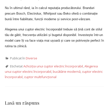
Nu în ultimul rând, ia în calcul reputația producătorului. Branduri
precum Bosch, Electrolux, Whirlpool sau Beko oferă o combinație
bună între fiabilitate, funcții moderne și service post-vânzare.
Alegerea unui cuptor electric încorporabil trebuie să țină cont de stilul
tău de gătit, frecvența utilizării și bugetul disponibil. Investește într-un
model care îți va face viața mai ușoară și care se potrivește perfect în
rutina ta zilnică.
Publicat în
Diverse
Etichetat
Achiziția unui cuptor electric încorporabil
,
Alegerea
unui cuptor electric încorporabil
,
bucătărie modernă
,
cuptor electric
încorporabil
,
cuptor multifuncțional
Lasă un răspuns