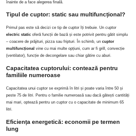
înainte de a face alegerea finală.
Tipul de cuptor: static sau multifuncțional?
Primul pas este să decizi ce tip de cuptor îți trebuie. Un cuptor
electric static
oferă funcții de bază și este potrivit pentru gătit simplu
– coacere de prăjituri, pizza sau fripturi. În schimb, un
cuptor
multifuncțional
vine cu mai multe opțiuni, cum ar fi grill, convecție
(ventilator), funcție de decongelare sau chiar gătire cu aburi.
Capacitatea cuptorului: contează pentru
familiile numeroase
Capacitatea unui cuptor se exprimă în litri și poate varia între 50 și
peste 75 de litri. Pentru o familie numeroasă sau dacă gătești cantități
mai mari, optează pentru un cuptor cu o capacitate de minimum 65
litri.
Eficiența energetică: economii pe termen
lung