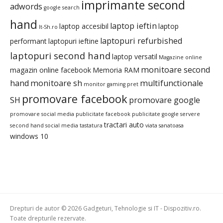
imprimante second
adwords
google search
hand
laptop ieftin
laptop accesibil
laptop
It-Sh.ro
laptopuri refurbished
performant
laptopuri ieftine
laptopuri second hand
laptop versatil
Magazine online
monitoare second
magazin online facebook
Memoria RAM
hand
monitoare sh
multifunctionale
monitor gaming pret
promovare facebook
SH
promovare google
promovare social media
publicitate facebook
publicitate google
servere
tractari auto
second hand
social media
tastatura
viata sanatoasa
windows 10
Drepturi de autor © 2026 Gadgeturi, Tehnologie si IT - Dispozitiv.ro.
Toate drepturile rezervate.