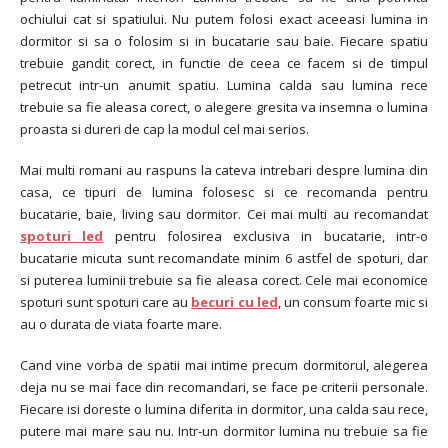
ochiului cat si spatiului. Nu putem folosi exact aceeasi lumina in
dormitor si sa o folosim si in bucatarie sau baie. Fiecare spatiu
trebuie gandit corect, in functie de ceea ce facem si de timpul
petrecut intr-un anumit spatiu. Lumina calda sau lumina rece
trebuie sa fie aleasa corect, o alegere gresita va insemna o lumina
proasta si dureri de cap la modul cel mai serios.
Mai multi romani au raspuns la cateva intrebari despre lumina din
casa, ce tipuri de lumina folosesc si ce recomanda pentru
bucatarie, baie, living sau dormitor. Cei mai multi au recomandat
spoturi led
pentru folosirea exclusiva in bucatarie, intr-o
bucatarie micuta sunt recomandate minim 6 astfel de spoturi, dar
si puterea luminii trebuie sa fie aleasa corect. Cele mai economice
spoturi sunt spoturi care au
becuri cu led
, un consum foarte mic si
au o durata de viata foarte mare.
Cand vine vorba de spatii mai intime precum dormitorul, alegerea
deja nu se mai face din recomandari, se face pe criterii personale.
Fiecare isi doreste o lumina diferita in dormitor, una calda sau rece,
putere mai mare sau nu. Intr-un dormitor lumina nu trebuie sa fie