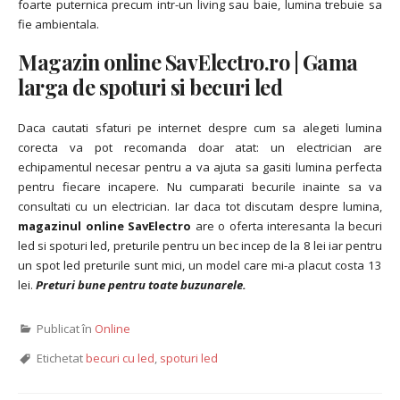
foarte puternica precum intr-un living sau baie, lumina trebuie sa
fie ambientala.
Magazin online SavElectro.ro | Gama
larga de spoturi si becuri led
Daca cautati sfaturi pe internet despre cum sa alegeti lumina
corecta va pot recomanda doar atat: un electrician are
echipamentul necesar pentru a va ajuta sa gasiti lumina perfecta
pentru fiecare incapere. Nu cumparati becurile inainte sa va
consultati cu un electrician. Iar daca tot discutam despre lumina,
magazinul online SavElectro
are o oferta interesanta la becuri
led si spoturi led, preturile pentru un bec incep de la 8 lei iar pentru
un spot led preturile sunt mici, un model care mi-a placut costa 13
lei.
Preturi bune pentru toate buzunarele.
Publicat în
Online
Etichetat
becuri cu led
,
spoturi led