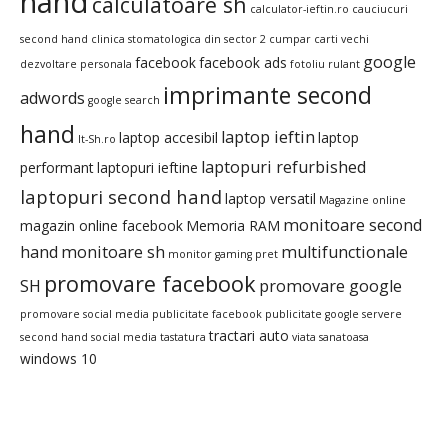
hand
calculatoare sh
calculator-ieftin.ro
cauciucuri
second hand
clinica stomatologica din sector 2
cumpar carti vechi
google
facebook
facebook ads
dezvoltare personala
fotoliu rulant
imprimante second
adwords
google search
hand
laptop ieftin
laptop accesibil
laptop
It-Sh.ro
laptopuri refurbished
performant
laptopuri ieftine
laptopuri second hand
laptop versatil
Magazine online
monitoare second
magazin online facebook
Memoria RAM
hand
monitoare sh
multifunctionale
monitor gaming pret
promovare facebook
SH
promovare google
promovare social media
publicitate facebook
publicitate google
servere
tractari auto
second hand
social media
tastatura
viata sanatoasa
windows 10