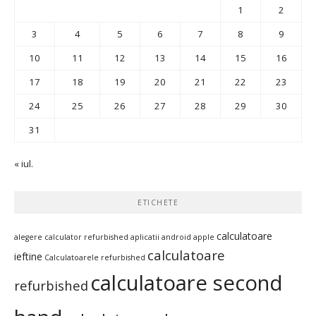
1
2
3
4
5
6
7
8
9
10
11
12
13
14
15
16
17
18
19
20
21
22
23
24
25
26
27
28
29
30
31
« iul.
ETICHETE
calculatoare
alegere calculator refurbished
aplicatii android
apple
calculatoare
ieftine
Calculatoarele refurbished
calculatoare second
refurbished