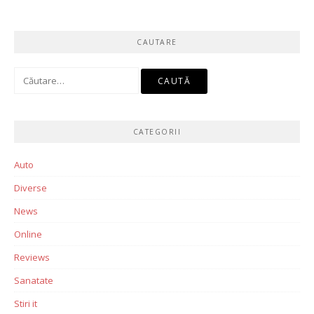
CAUTARE
Caută
după:
CATEGORII
Auto
Diverse
News
Online
Reviews
Sanatate
Stiri it