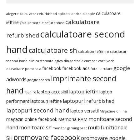
calculatoare
alegere calculator refurbished
aplicatii android
apple
calculatoare
ieftine
Calculatoarele refurbished
calculatoare second
refurbished
hand
calculatoare sh
calculator-ieftin.ro
cauciucuri
second hand
clinica stomatologica din sector 2
cumpar carti vechi
google
facebook
facebook ads
dezvoltare personala
fotoliu rulant
imprimante second
adwords
google search
hand
laptop ieftin
laptop accesibil
laptop
It-Sh.ro
laptopuri refurbished
performant
laptopuri ieftine
laptopuri second hand
laptop versatil
Magazine online
monitoare second
magazin online facebook
Memoria RAM
hand
monitoare sh
multifunctionale
monitor gaming pret
promovare facebook
SH
promovare google