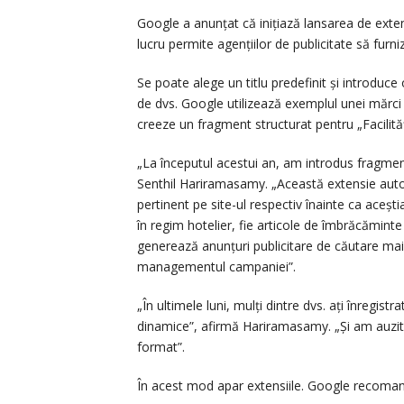
Google a anunțat că inițiază lansarea de exten
lucru permite agențiilor de publicitate să furni
Se poate alege un titlu predefinit și introduce o
de dvs. Google utilizează exemplul unei mărci 
creeze un fragment structurat pentru „Facilităț
„La începutul acestui an, am introdus fragme
Senthil Hariramasamy. „Această extensie autom
pertinent pe site-ul respectiv înainte ca aceștia
în regim hotelier, fie articole de îmbrăcămin
generează anunțuri publicitare de căutare mai 
managementul campaniei”.
„În ultimele luni, mulți dintre dvs. ați înregis
dinamice”, afirmă Hariramasamy. „Și am auzit c
format”.
În acest mod apar extensiile. Google recomand