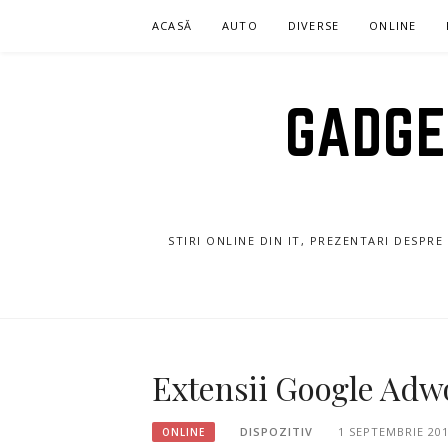
Sari
ACASĂ
AUTO
DIVERSE
ONLINE
la
conținut
GADGET
STIRI ONLINE DIN IT, PREZENTARI DESPR
Extensii Google Adw
DISPOZITIV
1 SEPTEMBRIE 20
ONLINE