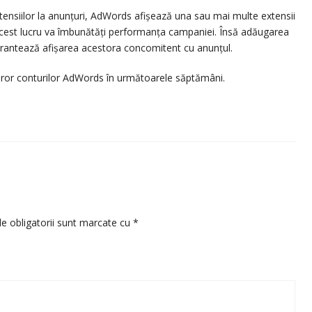
tensiilor la anunțuri, AdWords afișează una sau mai multe extensii
 acest lucru va îmbunătăți performanța campaniei. Însă adăugarea
garantează afișarea acestora concomitent cu anunțul.
turor conturilor AdWords în următoarele săptămâni.
e obligatorii sunt marcate cu
*