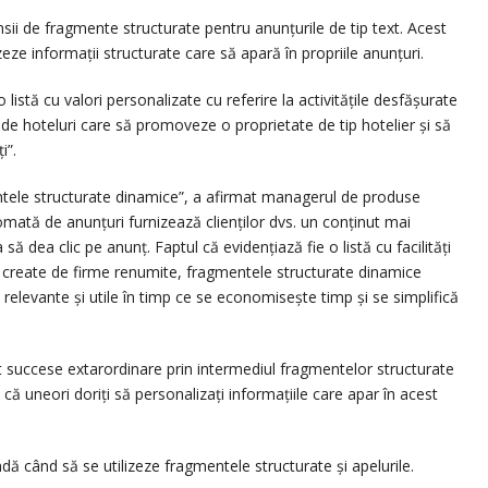
sii de fragmente structurate pentru anunțurile de tip text. Acest
zeze informații structurate care să apară în propriile anunțuri.
 listă cu valori personalizate cu referire la activitățile desfășurate
de hoteluri care să promoveze o proprietate de tip hotelier și să
i”.
ntele structurate dinamice”, a afirmat managerul de produse
ată de anunțuri furnizează clienților dvs. un conținut mai
 să dea clic pe anunț. Faptul că evidențiază fie o listă cu facilități
te create de firme renumite, fragmentele structurate dinamice
relevante și utile în timp ce se economisește timp și se simplifică
trat succese extarordinare prin intermediul fragmentelor structurate
ă uneori doriți să personalizați informațiile care apar în acest
ă când să se utilizeze fragmentele structurate și apelurile.