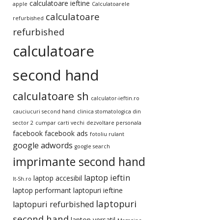
calculatoare ieftine
apple
Calculatoarele
calculatoare
refurbished
refurbished
calculatoare
second hand
calculatoare sh
calculator-ieftin.ro
cauciucuri second hand
clinica stomatologica din
sector 2
cumpar carti vechi
dezvoltare personala
facebook
facebook ads
fotoliu rulant
google adwords
google search
imprimante second hand
laptop ieftin
laptop accesibil
It-Sh.ro
laptop performant
laptopuri ieftine
laptopuri
laptopuri refurbished
second hand
laptop versatil