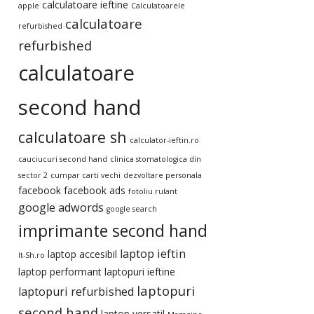
calculatoare ieftine
apple
Calculatoarele
calculatoare
refurbished
refurbished
calculatoare
second hand
calculatoare sh
calculator-ieftin.ro
cauciucuri second hand
clinica stomatologica din
sector 2
cumpar carti vechi
dezvoltare personala
facebook
facebook ads
fotoliu rulant
google adwords
google search
imprimante second hand
laptop ieftin
laptop accesibil
It-Sh.ro
laptop performant
laptopuri ieftine
laptopuri
laptopuri refurbished
second hand
laptop versatil