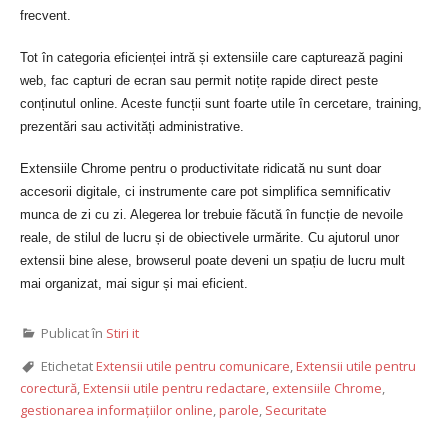
frecvent.
Tot în categoria eficienței intră și extensiile care capturează pagini
web, fac capturi de ecran sau permit notițe rapide direct peste
conținutul online. Aceste funcții sunt foarte utile în cercetare, training,
prezentări sau activități administrative.
Extensiile Chrome pentru o productivitate ridicată nu sunt doar
accesorii digitale, ci instrumente care pot simplifica semnificativ
munca de zi cu zi. Alegerea lor trebuie făcută în funcție de nevoile
reale, de stilul de lucru și de obiectivele urmărite. Cu ajutorul unor
extensii bine alese, browserul poate deveni un spațiu de lucru mult
mai organizat, mai sigur și mai eficient.
Publicat în
Stiri it
Etichetat
Extensii utile pentru comunicare
,
Extensii utile pentru
corectură
,
Extensii utile pentru redactare
,
extensiile Chrome
,
gestionarea informațiilor online
,
parole
,
Securitate