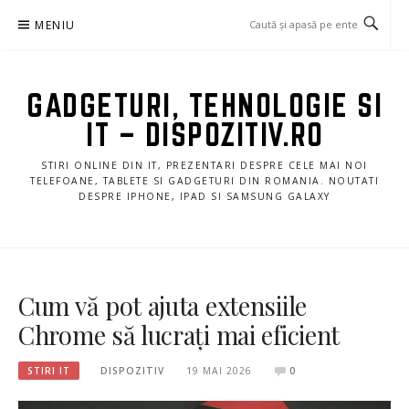
Sari
MENIU
la
conținut
GADGETURI, TEHNOLOGIE SI
IT – DISPOZITIV.RO
STIRI ONLINE DIN IT, PREZENTARI DESPRE CELE MAI NOI
TELEFOANE, TABLETE SI GADGETURI DIN ROMANIA. NOUTATI
DESPRE IPHONE, IPAD SI SAMSUNG GALAXY
Cum vă pot ajuta extensiile
Chrome să lucrați mai eficient
STIRI IT
DISPOZITIV
19 MAI 2026
0