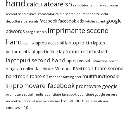
hand
calculatoare sh
calculator-ieftin.ro
cauciucuri
second hand
clinica stomatologica din sector 2
cumpar carti vechi
google
facebook
facebook ads
dezvoltare personala
fotoliu rulant
imprimante second
adwords
google search
hand
laptop ieftin
laptop accesibil
laptop
It-Sh.ro
laptopuri refurbished
performant
laptopuri ieftine
laptopuri second hand
laptop versatil
Magazine online
monitoare second
magazin online facebook
Memoria RAM
hand
monitoare sh
multifunctionale
monitor gaming pret
promovare facebook
SH
promovare google
promovare social media
publicitate facebook
publicitate google
servere
tractari auto
second hand
social media
tastatura
viata sanatoasa
windows 10