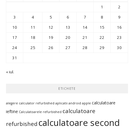
1
2
3
4
5
6
7
8
9
10
11
12
13
14
15
16
17
18
19
20
21
22
23
24
25
26
27
28
29
30
31
« iul.
ETICHETE
calculatoare
alegere calculator refurbished
aplicatii android
apple
calculatoare
ieftine
Calculatoarele refurbished
calculatoare second
refurbished