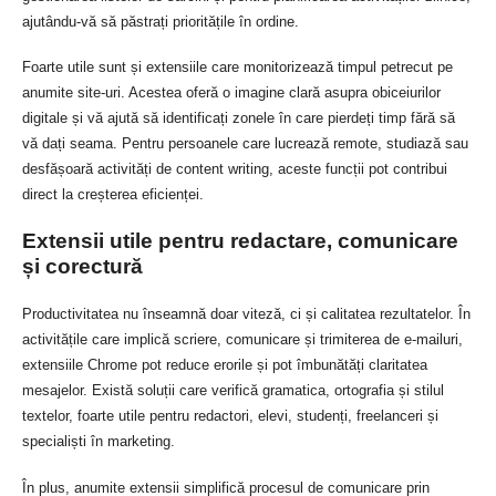
ajutându-vă să păstrați prioritățile în ordine.
Foarte utile sunt și extensiile care monitorizează timpul petrecut pe
anumite site-uri. Acestea oferă o imagine clară asupra obiceiurilor
digitale și vă ajută să identificați zonele în care pierdeți timp fără să
vă dați seama. Pentru persoanele care lucrează remote, studiază sau
desfășoară activități de content writing, aceste funcții pot contribui
direct la creșterea eficienței.
Extensii utile pentru redactare, comunicare
și corectură
Productivitatea nu înseamnă doar viteză, ci și calitatea rezultatelor. În
activitățile care implică scriere, comunicare și trimiterea de e-mailuri,
extensiile Chrome pot reduce erorile și pot îmbunătăți claritatea
mesajelor. Există soluții care verifică gramatica, ortografia și stilul
textelor, foarte utile pentru redactori, elevi, studenți, freelanceri și
specialiști în marketing.
În plus, anumite extensii simplifică procesul de comunicare prin