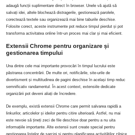
adaugă funcții suplimentare direct în browser. Unele vă ajută să
salvați idei, altele blochează distragerile, gestionează parolele,
corectează textele sau organizează mai bine taburile deschise.
Folosite corect, aceste instrumente pot reduce timpul pierdut și pot
transforma activitatea online într-un proces mai clar și mai eficient.
Extensii Chrome pentru organizare și
gestionarea timpului
Una dintre cele mai importante provocări în timpul lucrului este
păstrarea concentrării. De multe ori, notificările, site-urile de
divertisment și multitudinea de pagini deschise în același timp reduc
semnificativ randamentul. În acest context, extensiile dedicate
organizării pot deveni aliați de încredere.
De exemplu, există extensii Chrome care permit salvarea rapidă a
linkurilor, articolelor și ideilor pentru citire ulterioară. Astfel, nu mai
este nevoie să țineți zeci de file deschise doar pentru a nu uita
informațiile importante. Alte extensii sunt create special pentru
gestionarea listelor de sarcini și pentru planificarea activităților zilnice,