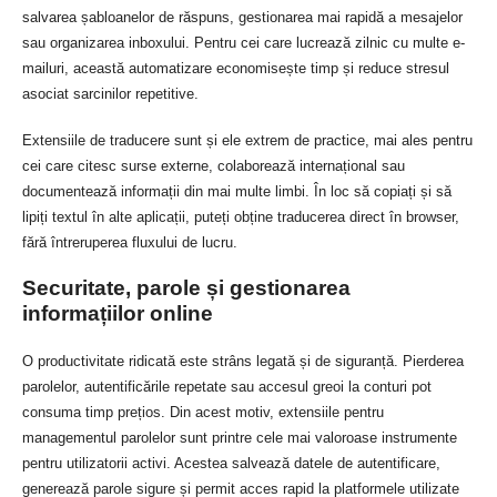
salvarea șabloanelor de răspuns, gestionarea mai rapidă a mesajelor
sau organizarea inboxului. Pentru cei care lucrează zilnic cu multe e-
mailuri, această automatizare economisește timp și reduce stresul
asociat sarcinilor repetitive.
Extensiile de traducere sunt și ele extrem de practice, mai ales pentru
cei care citesc surse externe, colaborează internațional sau
documentează informații din mai multe limbi. În loc să copiați și să
lipiți textul în alte aplicații, puteți obține traducerea direct în browser,
fără întreruperea fluxului de lucru.
Securitate, parole și gestionarea
informațiilor online
O productivitate ridicată este strâns legată și de siguranță. Pierderea
parolelor, autentificările repetate sau accesul greoi la conturi pot
consuma timp prețios. Din acest motiv, extensiile pentru
managementul parolelor sunt printre cele mai valoroase instrumente
pentru utilizatorii activi. Acestea salvează datele de autentificare,
generează parole sigure și permit acces rapid la platformele utilizate