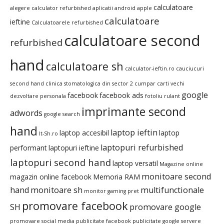
calculatoare
alegere calculator refurbished
aplicatii android
apple
calculatoare
ieftine
Calculatoarele refurbished
calculatoare second
refurbished
hand
calculatoare sh
calculator-ieftin.ro
cauciucuri
second hand
clinica stomatologica din sector 2
cumpar carti vechi
google
facebook
facebook ads
dezvoltare personala
fotoliu rulant
imprimante second
adwords
google search
hand
laptop ieftin
laptop accesibil
laptop
It-Sh.ro
laptopuri refurbished
performant
laptopuri ieftine
laptopuri second hand
laptop versatil
Magazine online
monitoare second
magazin online facebook
Memoria RAM
hand
monitoare sh
multifunctionale
monitor gaming pret
promovare facebook
SH
promovare google
promovare social media
publicitate facebook
publicitate google
servere