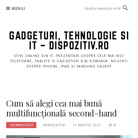
Sari
MENIU
la
conținut
GADGETURI, TEHNOLOGIE SI
IT – DISPOZITIV.RO
STIRI ONLINE DIN IT, PREZENTARI DESPRE CELE MAI NOI
TELEFOANE, TABLETE SI GADGETURI DIN ROMANIA. NOUTATI
DESPRE IPHONE, IPAD SI SAMSUNG GALAXY
Cum să alegi cea mai bună
multifuncțională second-hand
TECHNOLOGY
DISPOZITIV
13 MARTIE 2025
0