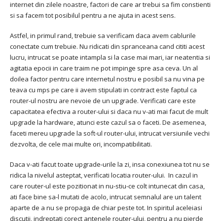
internet din zilele noastre, factori de care ar trebui sa fim constienti
si sa facem tot posibilul pentru a ne ajuta in acest sens.
Astfel, in primul rand, trebuie sa verificam daca avem cablurile
conectate cum trebuie. Nu ridicati din spranceana cand cititi acest
lucru, intrucat se poate intampla si la case mai mari, iar neatentia si
agitatia epocii in care traim ne pot impinge spre asa ceva. Un al
doilea factor pentru care internetul nostru e posibil sa nu vina pe
teava cu mps pe care ii avem stipulati in contract este faptul ca
router-ul nostru are nevoie de un upgrade. Verificati care este
capacitatea efectiva a router-ului si daca nu v-ati mai facut de mult
upgrade la hardware, atunci este cazul sa o faceti. De asemenea,
faceti mereu upgrade la soft-ul router-ului, intrucat versiunile vechi
dezvolta, de cele mai multe ori, incompatibilitati.
Daca v-ati facut toate upgrade-urile la zi, insa conexiunea tot nu se
ridica la nivelul asteptat, verificati locatia router-ului. In cazul in
care router-ul este pozitionat in nu-stiu-ce colt intunecat din casa,
ati face bine sa-l mutati de acolo, intrucat semnalul are un talent
aparte de a nu se propaga de chiar peste tot. In spiritul aceleiasi
discutii, indreptati corect antenele router-ului, pentru a nu pierde