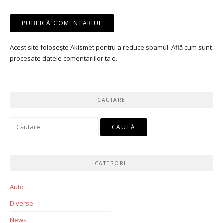
Acest site folosește Akismet pentru a reduce spamul.
Află cum sunt
procesate datele comentariilor tale
.
CAUTARE
Caută
după:
CATEGORII
Auto
Diverse
News