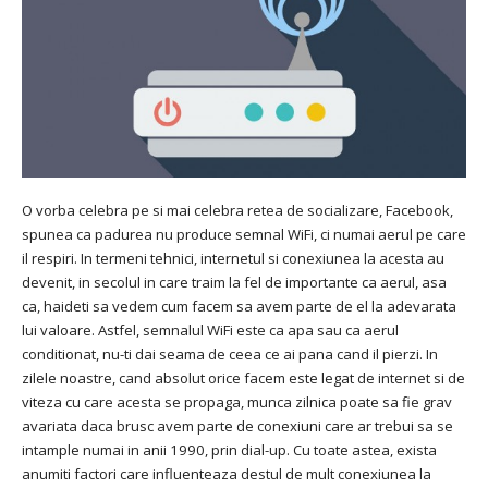
O vorba celebra pe si mai celebra retea de socializare, Facebook,
spunea ca padurea nu produce semnal WiFi, ci numai aerul pe care
il respiri. In termeni tehnici, internetul si conexiunea la acesta au
devenit, in secolul in care traim la fel de importante ca aerul, asa
ca, haideti sa vedem cum facem sa avem parte de el la adevarata
lui valoare. Astfel, semnalul WiFi este ca apa sau ca aerul
conditionat, nu-ti dai seama de ceea ce ai pana cand il pierzi. In
zilele noastre, cand absolut orice facem este legat de internet si de
viteza cu care acesta se propaga, munca zilnica poate sa fie grav
avariata daca brusc avem parte de conexiuni care ar trebui sa se
intample numai in anii 1990, prin dial-up. Cu toate astea, exista
anumiti factori care influenteaza destul de mult conexiunea la