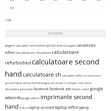
31
« iul.
ETICHETE
calculatoare
alegere calculator refurbished
aplicatii android
apple
calculatoare
ieftine
Calculatoarele refurbished
calculatoare second
refurbished
hand
calculatoare sh
calculator-ieftin.ro
cauciucuri
second hand
clinica stomatologica din sector 2
cumpar carti vechi
google
facebook
facebook ads
dezvoltare personala
fotoliu rulant
imprimante second
adwords
google search
hand
laptop ieftin
laptop accesibil
laptop
It-Sh.ro