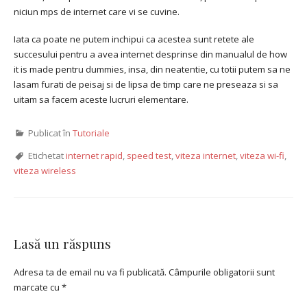
niciun mps de internet care vi se cuvine.
Iata ca poate ne putem inchipui ca acestea sunt retete ale
succesului pentru a avea internet desprinse din manualul de how
it is made pentru dummies, insa, din neatentie, cu totii putem sa ne
lasam furati de peisaj si de lipsa de timp care ne preseaza si sa
uitam sa facem aceste lucruri elementare.
Publicat în
Tutoriale
Etichetat
internet rapid
,
speed test
,
viteza internet
,
viteza wi-fi
,
viteza wireless
Lasă un răspuns
Adresa ta de email nu va fi publicată.
Câmpurile obligatorii sunt
marcate cu
*