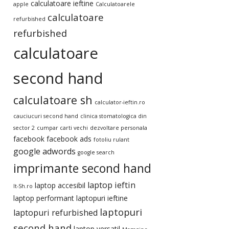
calculatoare ieftine
apple
Calculatoarele
calculatoare
refurbished
refurbished
calculatoare
second hand
calculatoare sh
calculator-ieftin.ro
cauciucuri second hand
clinica stomatologica din
sector 2
cumpar carti vechi
dezvoltare personala
facebook
facebook ads
fotoliu rulant
google adwords
google search
imprimante second hand
laptop ieftin
laptop accesibil
It-Sh.ro
laptop performant
laptopuri ieftine
laptopuri
laptopuri refurbished
second hand
laptop versatil