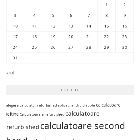
1
2
3
4
5
6
7
8
9
10
11
12
13
14
15
16
17
18
19
20
21
22
23
24
25
26
27
28
29
30
31
« iul.
ETICHETE
calculatoare
alegere calculator refurbished
aplicatii android
apple
calculatoare
ieftine
Calculatoarele refurbished
calculatoare second
refurbished