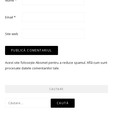
Nume
*
Email
*
Site web
Acest site folosește Akismet pentru a reduce spamul.
Află cum sunt
procesate datele comentariilor tale
.
CAUTARE
Caută
după: