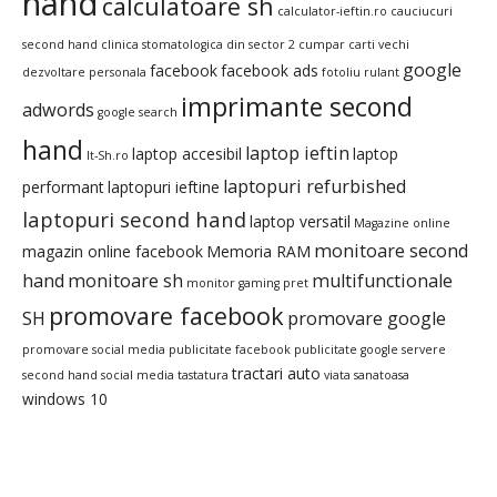
hand
calculatoare sh
calculator-ieftin.ro
cauciucuri
second hand
clinica stomatologica din sector 2
cumpar carti vechi
google
facebook
facebook ads
dezvoltare personala
fotoliu rulant
imprimante second
adwords
google search
hand
laptop ieftin
laptop accesibil
laptop
It-Sh.ro
laptopuri refurbished
performant
laptopuri ieftine
laptopuri second hand
laptop versatil
Magazine online
monitoare second
magazin online facebook
Memoria RAM
hand
monitoare sh
multifunctionale
monitor gaming pret
promovare facebook
SH
promovare google
promovare social media
publicitate facebook
publicitate google
servere
tractari auto
second hand
social media
tastatura
viata sanatoasa
windows 10