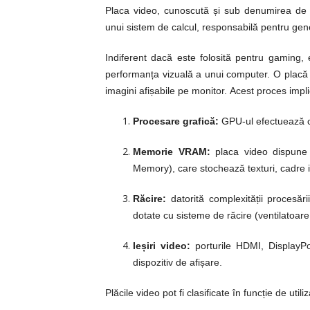
Placa video, cunoscută și sub denumirea de
unui sistem de calcul, responsabilă pentru gener
Indiferent dacă este folosită pentru gaming, e
performanța vizuală a unui computer. O placă v
imagini afișabile pe monitor.
Acest proces impl
Procesare grafică:
GPU-ul efectuează c
Memorie VRAM:
placa video dispune
Memory), care stochează texturi, cadre i
Răcire:
datorită complexității procesăr
dotate cu sisteme de răcire (ventilatoare,
Ieșiri video:
porturile HDMI, DisplayPo
dispozitiv de afișare.
Plăcile video pot fi clasificate în funcție de util