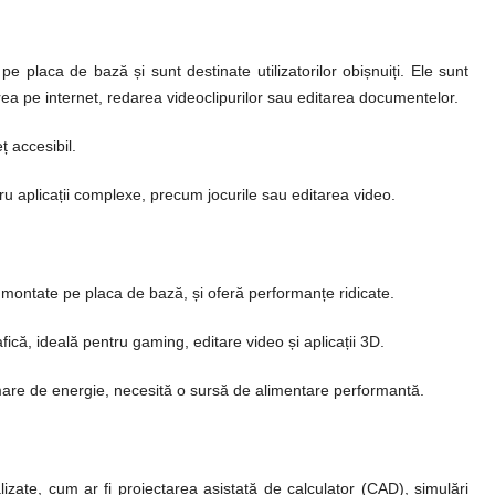
e placa de bază și sunt destinate utilizatorilor obișnuiți. Ele sunt
rea pe internet, redarea videoclipurilor sau editarea documentelor.
 accesibil.
 aplicații complexe, precum jocurile sau editarea video.
ontate pe placa de bază, și oferă performanțe ridicate.
că, ideală pentru gaming, editare video și aplicații 3D.
mare de energie, necesită o sursă de alimentare performantă.
lizate, cum ar fi proiectarea asistată de calculator (CAD), simulări