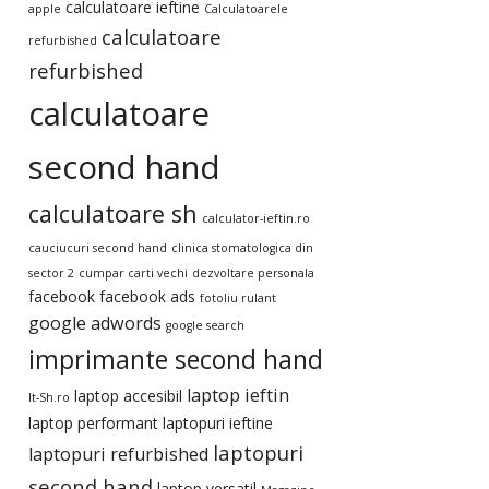
calculatoare ieftine
apple
Calculatoarele
calculatoare
refurbished
refurbished
calculatoare
second hand
calculatoare sh
calculator-ieftin.ro
cauciucuri second hand
clinica stomatologica din
sector 2
cumpar carti vechi
dezvoltare personala
facebook
facebook ads
fotoliu rulant
google adwords
google search
imprimante second hand
laptop ieftin
laptop accesibil
It-Sh.ro
laptop performant
laptopuri ieftine
laptopuri
laptopuri refurbished
second hand
laptop versatil