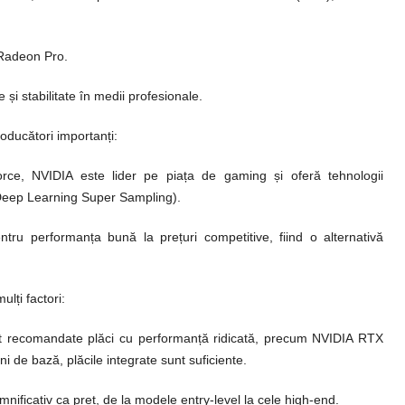
Radeon Pro.
 și stabilitate în medii profesionale.
roducători importanți:
ce, NVIDIA este lider pe piața de gaming și oferă tehnologii
Deep Learning Super Sampling).
ru performanța bună la prețuri competitive, fiind o alternativă
lți factori:
 recomandate plăci cu performanță ridicată, precum NVIDIA RTX
ni de bază, plăcile integrate sunt suficiente.
nificativ ca preț, de la modele entry-level la cele high-end.