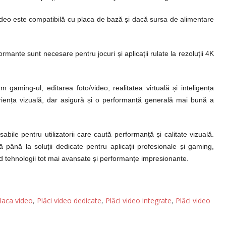
video este compatibilă cu placa de bază și dacă sursa de alimentare
rmante sunt necesare pentru jocuri și aplicații rulate la rezoluții 4K
 gaming-ul, editarea foto/video, realitatea virtuală și inteligența
eriența vizuală, dar asigură și o performanță generală mai bună a
bile pentru utilizatorii care caută performanță și calitate vizuală.
 până la soluții dedicate pentru aplicații profesionale și gaming,
nd tehnologii tot mai avansate și performanțe impresionante.
laca video
,
Plăci video dedicate
,
Plăci video integrate
,
Plăci video