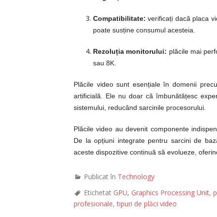
Compatibilitate:
verificați dacă placa 
poate susține consumul acesteia.
Rezoluția monitorului:
plăcile mai perfo
sau 8K.
Plăcile video sunt esențiale în domenii precum
artificială. Ele nu doar că îmbunătățesc exp
sistemului, reducând sarcinile procesorului.
Plăcile video au devenit componente indispensa
De la opțiuni integrate pentru sarcini de bază
aceste dispozitive continuă să evolueze, oferi
Publicat în
Technology
Etichetat
GPU
,
Graphics Processing Unit
,
p
profesionale
,
tipuri de plăci video