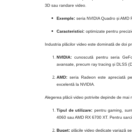
3D sau randare video.
Exemple:
seria NVIDIA Quadro și AMD 
Caracteristici:
optimizate pentru precizie
Industria plăcilor video este dominată de doi p
NVIDIA:
cunoscută pentru seria GeFor
avansate, precum ray tracing și DLSS (
AMD:
seria Radeon este apreciată pent
excelentă la NVIDIA.
Alegerea plăcii video potrivite depinde de mai mu
Tipul de utilizare:
pentru gaming, sunt
4060 sau AMD RX 6700 XT.
Pentru sarci
Buget:
plăcile video dedicate variază sem