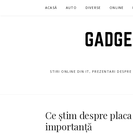
Sari
ACASĂ
AUTO
DIVERSE
ONLINE
la
conținut
GADGET
STIRI ONLINE DIN IT, PREZENTARI DESPR
Ce știm despre placa 
importanță