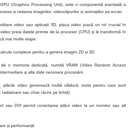
 GPU (Graphics Processing Unit), este o componentă esențială a
area și redarea imaginilor, videoclipurilor și animațiilor pe ecran.
ditare video sau aplicații 3D, placa video joacă un rol crucial în
ideo preia datele primite de la procesor (CPU) și le transformă în
ică mai multe etape:
alcule complexe pentru a genera imagini 2D și 3D.
 de o memorie dedicată, numită VRAM (Video Random Access
ntermediare și alte date necesare procesării.
ii, plăcile video generează multă căldură, motiv pentru care sunt
 radiatoare sau chiar răcire pe lichid).
rt sau DVI permit conectarea plăcii video la un monitor sau alt
izare și performanță: