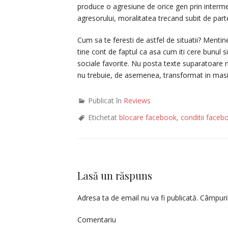
produce o agresiune de orice gen prin intermed
agresorului, moralitatea trecand subit de parte
Cum sa te feresti de astfel de situatii? Menti
tine cont de faptul ca asa cum iti cere bunul simt
sociale favorite. Nu posta texte suparatoare n
nu trebuie, de asemenea, transformat in masin
Publicat în
Reviews
Etichetat
blocare facebook
,
conditii faceb
Lasă un răspuns
Adresa ta de email nu va fi publicată.
Câmpuril
Comentariu