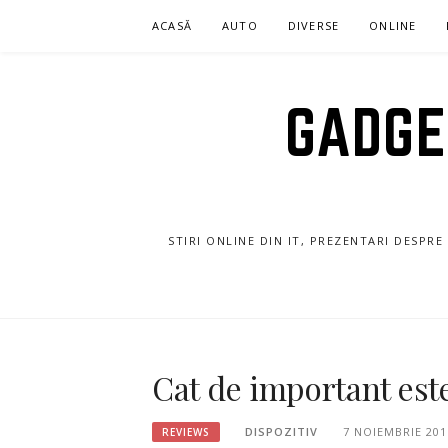
Sari
ACASĂ
AUTO
DIVERSE
ONLINE
la
conținut
GADGET
STIRI ONLINE DIN IT, PREZENTARI DESPR
Cat de important est
DISPOZITIV
7 NOIEMBRIE 201
REVIEWS