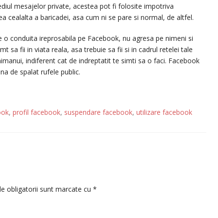
iul mesajelor private, acestea pot fi folosite impotriva
a cealalta a baricadei, asa cum ni se pare si normal, de altfel.
ne o conduita ireprosabila pe Facebook, nu agresa pe nimeni si
 sa fii in viata reala, asa trebuie sa fii si in cadrul retelei tale
imanui, indiferent cat de indreptatit te simti sa o faci. Facebook
a de spalat rufele public.
ook
,
profil facebook
,
suspendare facebook
,
utilizare facebook
e obligatorii sunt marcate cu
*