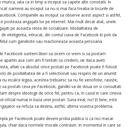
 munca, iata ca in timp a inceput sa capete alte conotatii. In
ncat oamenii au inceput sa nu-si mai faca treaba la locurile de
acebook. Companiile au inceput sa observe acest aspect si astfel,
ce posteaza angajatii lor pe internet. Mai mult decat atat, unele
ngajati pe aceasta retea de socializare. Modalitatea de
 inteligenta, intrucat, din contul cuiva de Facebook iti poti da
felul cum gandeste sau reactioneaza aceasta persoana.
ile de Facebook suntem liberi sa zicem ce vrem si sa postam
 apartin asa cum am fi tentati sa credem, iar daca aveti
ista, aflati ca absolut orice postati pe Facebook poate fi folosit
olo de posibilitatea de a fi selectionat sau respins de un anumit
a nu incalce legea, acestea trebuiesc sa nu fie xenofobe, rasiste,
te sa postati ceva pe Facebook, ganditi-va de doua ori si consultati
cutam despre ideologii de orice fel, pentru ca, in cazul in care cineva
 oficial numai in baza unei postari. Suna ireal, nu? Ei bine, este
angajator va refuza sa devina, astfel, ultima voastra problema.
tampla pe Facebook poate deveni proba publica si ca nici macar
gula, chiar daca normele morale contravin. In momentul in care se