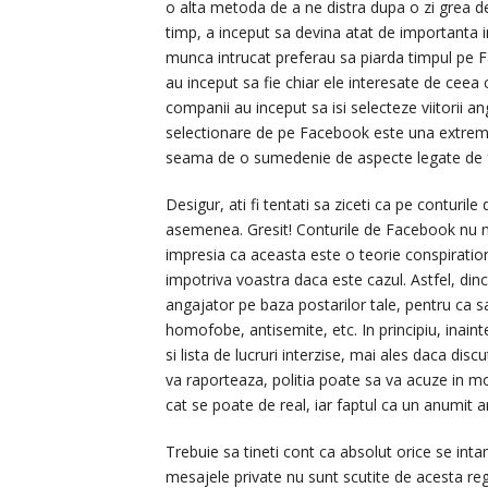
o alta metoda de a ne distra dupa o zi grea de
timp, a inceput sa devina atat de importanta i
munca intrucat preferau sa piarda timpul pe F
au inceput sa fie chiar ele interesate de ceea 
companii au inceput sa isi selecteze viitorii a
selectionare de pe Facebook este una extrem de
seama de o sumedenie de aspecte legate de 
Desigur, ati fi tentati sa ziceti ca pe contur
asemenea. Gresit! Conturile de Facebook nu ne
impresia ca aceasta este o teorie conspiration
impotriva voastra daca este cazul. Astfel, dinc
angajator pe baza postarilor tale, pentru ca s
homofobe, antisemite, etc. In principiu, inain
si lista de lucruri interzise, mai ales daca dis
va raporteaza, politia poate sa va acuze in mod
cat se poate de real, iar faptul ca un anumit 
Trebuie sa tineti cont ca absolut orice se in
mesajele private nu sunt scutite de acesta re