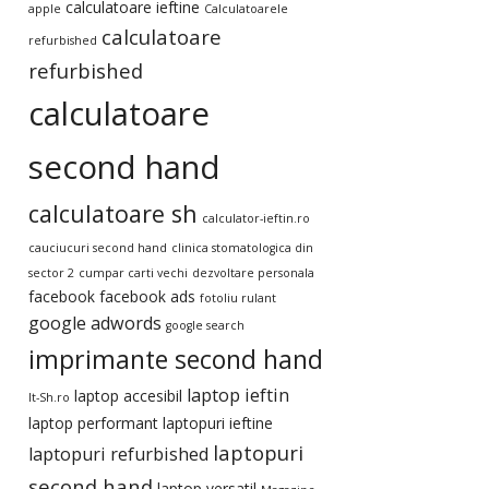
calculatoare ieftine
apple
Calculatoarele
calculatoare
refurbished
refurbished
calculatoare
second hand
calculatoare sh
calculator-ieftin.ro
cauciucuri second hand
clinica stomatologica din
sector 2
cumpar carti vechi
dezvoltare personala
facebook
facebook ads
fotoliu rulant
google adwords
google search
imprimante second hand
laptop ieftin
laptop accesibil
It-Sh.ro
laptop performant
laptopuri ieftine
laptopuri
laptopuri refurbished
second hand
laptop versatil