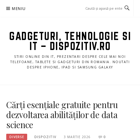
Sari
MENIU
la
conținut
GADGETURI, TEHNOLOGIE SI
IT – DISPOZITIV.RO
STIRI ONLINE DIN IT, PREZENTARI DESPRE CELE MAI NOI
TELEFOANE, TABLETE SI GADGETURI DIN ROMANIA. NOUTATI
DESPRE IPHONE, IPAD SI SAMSUNG GALAXY
Cărți esențiale gratuite pentru
dezvoltarea abilităților de data
science
DIVERSE
DISPOZITIV
3 MARTIE 2026
0