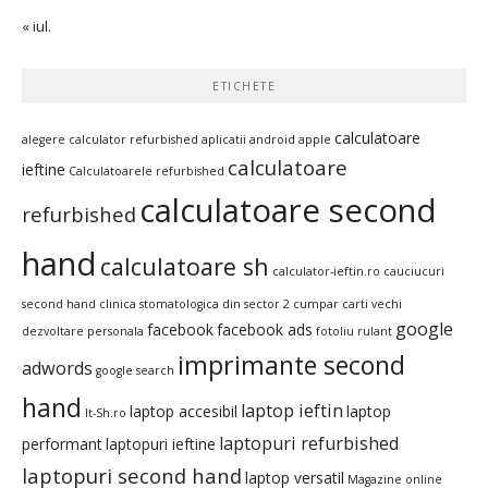
« iul.
ETICHETE
calculatoare
alegere calculator refurbished
aplicatii android
apple
calculatoare
ieftine
Calculatoarele refurbished
calculatoare second
refurbished
hand
calculatoare sh
calculator-ieftin.ro
cauciucuri
second hand
clinica stomatologica din sector 2
cumpar carti vechi
google
facebook
facebook ads
dezvoltare personala
fotoliu rulant
imprimante second
adwords
google search
hand
laptop ieftin
laptop accesibil
laptop
It-Sh.ro
laptopuri refurbished
performant
laptopuri ieftine
laptopuri second hand
laptop versatil
Magazine online