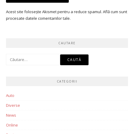
Acest site folosește Akismet pentru a reduce spamul.
Află cum sunt
procesate datele comentariilor tale
.
CAUTARE
Caută
după:
CATEGORII
Auto
Diverse
News
Online