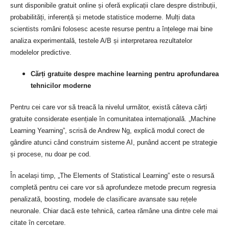
sunt disponibile gratuit online și oferă explicații clare despre distribuții,
probabilități, inferență și metode statistice moderne. Mulți data
scientists români folosesc aceste resurse pentru a înțelege mai bine
analiza experimentală, testele A/B și interpretarea rezultatelor
modelelor predictive.
Cărți gratuite despre machine learning pentru aprofundarea
tehnicilor moderne
Pentru cei care vor să treacă la nivelul următor, există câteva cărți
gratuite considerate esențiale în comunitatea internațională. „Machine
Learning Yearning”, scrisă de Andrew Ng, explică modul corect de
gândire atunci când construim sisteme AI, punând accent pe strategie
și procese, nu doar pe cod.
În același timp, „The Elements of Statistical Learning” este o resursă
completă pentru cei care vor să aprofundeze metode precum regresia
penalizată, boosting, modele de clasificare avansate sau rețele
neuronale. Chiar dacă este tehnică, cartea rămâne una dintre cele mai
citate în cercetare.