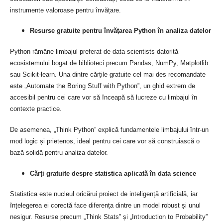
instrumente valoroase pentru învățare.
Resurse gratuite pentru învățarea Python în analiza datelor
Python rămâne limbajul preferat de data scientists datorită
ecosistemului bogat de biblioteci precum Pandas, NumPy, Matplotlib
sau Scikit-learn. Una dintre cărțile gratuite cel mai des recomandate
este „Automate the Boring Stuff with Python”, un ghid extrem de
accesibil pentru cei care vor să înceapă să lucreze cu limbajul în
contexte practice.
De asemenea, „Think Python” explică fundamentele limbajului într-un
mod logic și prietenos, ideal pentru cei care vor să construiască o
bază solidă pentru analiza datelor.
Cărți gratuite despre statistica aplicată în data science
Statistica este nucleul oricărui proiect de inteligență artificială, iar
înțelegerea ei corectă face diferența dintre un model robust și unul
nesigur. Resurse precum „Think Stats” și „Introduction to Probability”