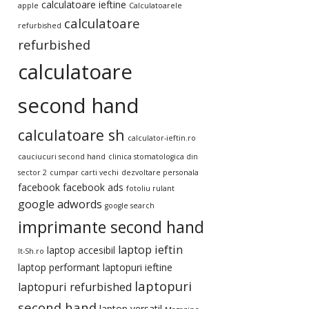
calculatoare ieftine
apple
Calculatoarele
calculatoare
refurbished
refurbished
calculatoare
second hand
calculatoare sh
calculator-ieftin.ro
cauciucuri second hand
clinica stomatologica din
sector 2
cumpar carti vechi
dezvoltare personala
facebook
facebook ads
fotoliu rulant
google adwords
google search
imprimante second hand
laptop ieftin
laptop accesibil
It-Sh.ro
laptop performant
laptopuri ieftine
laptopuri
laptopuri refurbished
second hand
laptop versatil