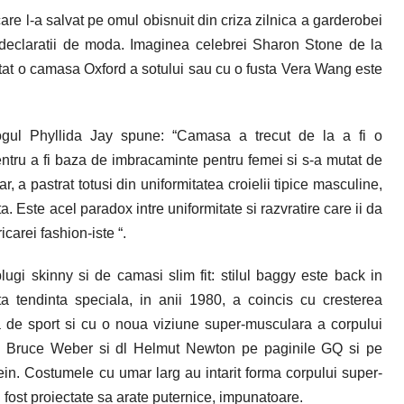
are l-a salvat pe omul obisnuit din criza zilnica a garderobei
declaratii de moda. Imaginea celebrei Sharon Stone de la
tat o camasa Oxford a sotului sau cu o fusta Vera Wang este
logul Phyllida Jay spune: “Camasa a trecut de la a fi o
tru a fi baza de imbracaminte pentru femei si s-a mutat de
r, a pastrat totusi din uniformitatea croielii tipice masculine,
a. Este acel paradox intre uniformitate si razvratire care ii da
carei fashion-iste “.
ugi skinny si de camasi slim fit: stilul baggy este back in
 tendinta speciala, in anii 1980, a coincis cu cresterea
a de sport si cu o noua viziune super-musculara a corpului
dl Bruce Weber si dl Helmut Newton pe paginile GQ si pe
ein. Costumele cu umar larg au intarit forma corpului super-
u fost proiectate sa arate puternice, impunatoare.