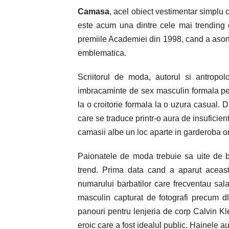
Camasa
, acel obiect vestimentar simplu c
este acum una dintre cele mai trending 
premiile Academiei din 1998, cand a asor
emblematica.
Scriitorul de moda, autorul si antropo
imbracaminte de sex masculin formala pen
la o croitorie formala la o uzura casual. Da
care se traduce printr-o aura de insuficient
camasii albe un loc aparte in garderoba ori
Paionatele de moda trebuie sa uite de bl
trend. Prima data cand a aparut aceasta
numarului barbatilor care frecventau sal
masculin capturat de fotografi precum 
panouri pentru lenjeria de corp Calvin Kl
eroic care a fost idealul public. Hainele a