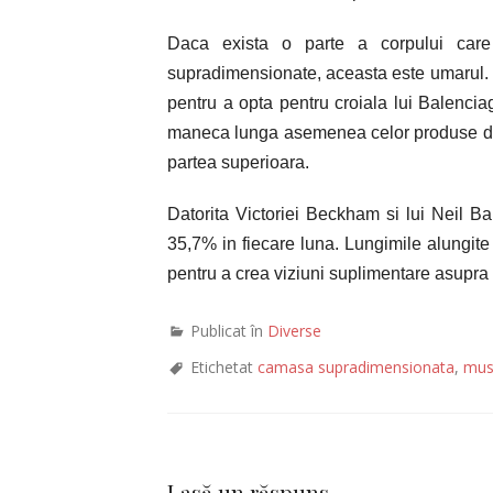
Daca exista o parte a corpului car
supradimensionate, aceasta este umarul. I
pentru a opta pentru croiala lui Balenci
maneca lunga asemenea celor produse de 
partea superioara.
Datorita Victoriei Beckham si lui Neil B
35,7% in fiecare luna. Lungimile alungit
pentru a crea viziuni suplimentare asupra 
Publicat în
Diverse
Etichetat
camasa supradimensionata
,
mus
Lasă un răspuns