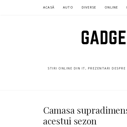
Sari
ACASĂ
AUTO
DIVERSE
ONLINE
la
conținut
GADGET
STIRI ONLINE DIN IT, PREZENTARI DESPR
Camasa supradimensi
acestui sezon