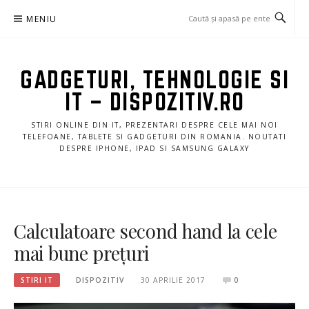
Sari
MENIU
la
conținut
GADGETURI, TEHNOLOGIE SI
IT – DISPOZITIV.RO
STIRI ONLINE DIN IT, PREZENTARI DESPRE CELE MAI NOI
TELEFOANE, TABLETE SI GADGETURI DIN ROMANIA. NOUTATI
DESPRE IPHONE, IPAD SI SAMSUNG GALAXY
Calculatoare second hand la cele
mai bune prețuri
STIRI IT
DISPOZITIV
30 APRILIE 2017
0