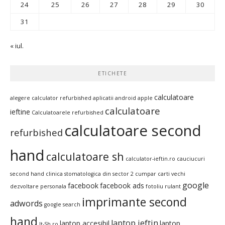
24
25
26
27
28
29
30
31
« iul.
ETICHETE
calculatoare
alegere calculator refurbished
aplicatii android
apple
calculatoare
ieftine
Calculatoarele refurbished
calculatoare second
refurbished
hand
calculatoare sh
calculator-ieftin.ro
cauciucuri
second hand
clinica stomatologica din sector 2
cumpar carti vechi
google
facebook
facebook ads
dezvoltare personala
fotoliu rulant
imprimante second
adwords
google search
hand
laptop ieftin
laptop accesibil
laptop
It-Sh.ro