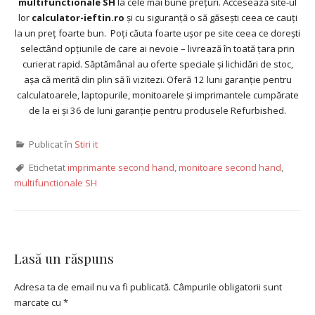
multifunctionale SH
la cele mai bune prețuri. Accesează site-ul
lor
calculator-ieftin.ro
și cu siguranță o să găsești ceea ce cauți
la un preț foarte bun. Poți căuta foarte ușor pe site ceea ce dorești
selectând opțiunile de care ai nevoie – livrează în toată țara prin
curierat rapid. Săptămânal au oferte speciale și lichidări de stoc,
așa că merită din plin să îi vizitezi. Oferă 12 luni garanție pentru
calculatoarele, laptopurile, monitoarele și imprimantele cumpărate
de la ei și 36 de luni garanție pentru produsele Refurbished.
Publicat în
Stiri it
Etichetat
imprimante second hand
,
monitoare second hand
,
multifunctionale SH
Lasă un răspuns
Adresa ta de email nu va fi publicată.
Câmpurile obligatorii sunt
marcate cu
*