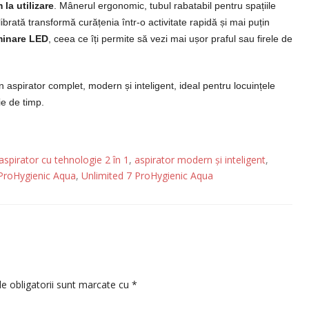
la utilizare
. Mânerul ergonomic, tubul rabatabil pentru spațiile
ibrată transformă curățenia într-o activitate rapidă și mai puțin
minare LED
, ceea ce îți permite să vezi mai ușor praful sau firele de
 aspirator complet, modern și inteligent, ideal pentru locuințele
ie de timp.
aspirator cu tehnologie 2 în 1
,
aspirator modern și inteligent
,
7 ProHygienic Aqua
,
Unlimited 7 ProHygienic Aqua
e obligatorii sunt marcate cu
*