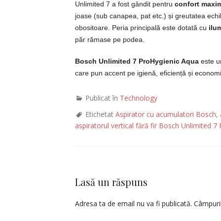
Unlimited 7 a fost gândit pentru
confort maxim 
joase (sub canapea, pat etc.) și greutatea echil
obositoare. Peria principală este dotată cu
ilu
păr rămase pe podea.
Bosch Unlimited 7 ProHygienic Aqua
este un
care pun accent pe igienă, eficiență și econom
Publicat în
Technology
Etichetat
Aspirator cu acumulatori Bosch
,
aspiratorul vertical fără fir Bosch Unlimited 
Lasă un răspuns
Adresa ta de email nu va fi publicată.
Câmpuril