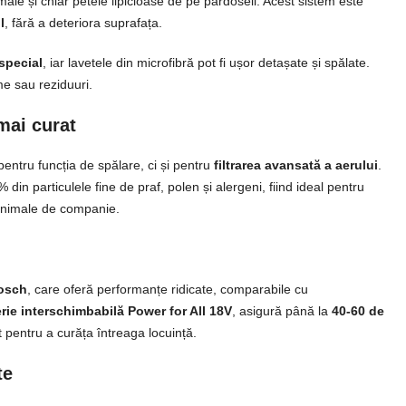
male și chiar petele lipicioase de pe pardoseli. Acest sistem este
l
, fără a deteriora suprafața.
special
, iar lavetele din microfibră pot fi ușor detașate și spălate.
me sau reziduuri.
 mai curat
entru funcția de spălare, ci și pentru
filtrarea avansată a aerului
.
din particulele fine de praf, polen și alergeni, fiind ideal pentru
u animale de companie.
Bosch
, care oferă performanțe ridicate, comparabile cu
rie interschimbabilă Power for All 18V
, asigură până la
40-60 de
 pentru a curăța întreaga locuință.
te