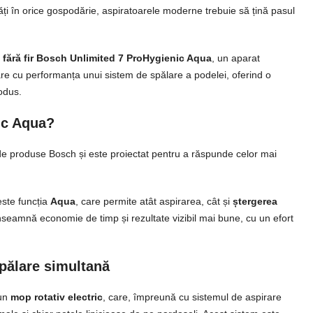
ități în orice gospodărie, aspiratoarele moderne trebuie să țină pasul
l fără fir Bosch Unlimited 7 ProHygienic Aqua
, un aparat
re cu performanța unui sistem de spălare a podelei, oferind o
odus.
ic Aqua?
e produse Bosch și este proiectat pentru a răspunde celor mai
este funcția
Aqua
, care permite atât aspirarea, cât și
ștergerea
înseamnă economie de timp și rezultate vizibil mai bune, cu un efort
spălare simultană
 un
mop rotativ electric
, care, împreună cu sistemul de aspirare