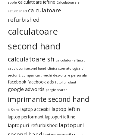
calculatoare ieftine
apple
Calculatoarele
calculatoare
refurbished
refurbished
calculatoare
second hand
calculatoare sh
calculator-ieftin.ro
cauciucuri second hand
clinica stomatologica din
sector 2
cumpar carti vechi
dezvoltare personala
facebook
facebook ads
fotoliu rulant
google adwords
google search
imprimante second hand
laptop ieftin
laptop accesibil
It-Sh.ro
laptop performant
laptopuri ieftine
laptopuri
laptopuri refurbished
second hand
laptop versatil