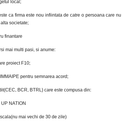
getul local;
e ca firma este nou infiintata de catre o persoana care nu
 alta societate;
ru finantare
rsi mai multi pasi, si anume:
are proiect F10;
 AIMMAIPE pentru semnarea acord;
edit(CEC, BCR, BTRL) care este compusa din:
RT UP NATION
fiscala(nu mai vechi de 30 de zile)