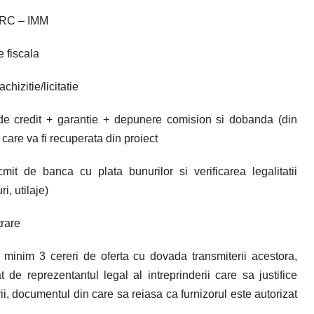
CRC – IMM
e fiscala
chizitie/licitatie
de credit + garantie + depunere comision si dobanda (din
 care va fi recuperata din proiect
cmit de banca cu plata bunurilor si verificarea legalitatii
i, utilaje)
trare
 minim 3 cereri de oferta cu dovada transmiterii acestora,
 de reprezentantul legal al intreprinderii care sa justifice
rii, documentul din care sa reiasa ca furnizorul este autorizat