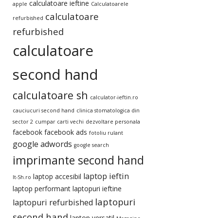
calculatoare ieftine
apple
Calculatoarele
calculatoare
refurbished
refurbished
calculatoare
second hand
calculatoare sh
calculator-ieftin.ro
cauciucuri second hand
clinica stomatologica din
sector 2
cumpar carti vechi
dezvoltare personala
facebook
facebook ads
fotoliu rulant
google adwords
google search
imprimante second hand
laptop ieftin
laptop accesibil
It-Sh.ro
laptop performant
laptopuri ieftine
laptopuri
laptopuri refurbished
second hand
laptop versatil