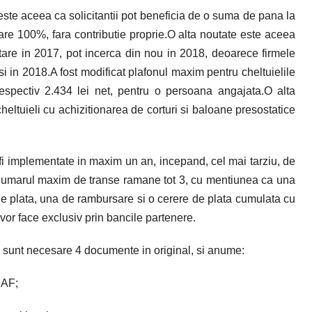
ste aceea ca solicitantii pot beneficia de o suma de pana la
tare 100%, fara contributie proprie.O alta noutate este aceea
ntare in 2017, pot incerca din nou in 2018, deoarece firmele
 si in 2018.A fost modificat plafonul maxim pentru cheltuielile
espectiv 2.434 lei net, pentru o persoana angajata.O alta
cheltuieli cu achizitionarea de corturi si baloane presostatice
i implementate in maxim un an, incepand, cel mai tarziu, de
.Numarul maxim de transe ramane tot 3, cu mentiunea ca una
 de plata, una de rambursare si o cerere de plata cumulata cu
or face exclusiv prin bancile partenere.
 sunt necesare 4 documente in original, si anume:
NAF;