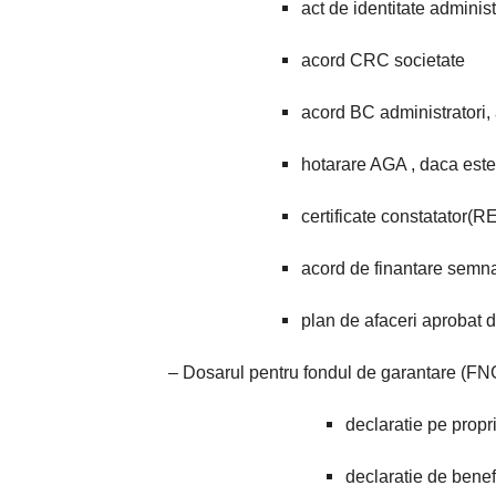
act de identitate administr
acord CRC societate
acord BC administratori, 
hotarare AGA , daca est
certificate constatator(
acord de finantare semn
plan de afaceri aprobat
– Dosarul pentru fondul de garantare (F
declaratie pe prop
declaratie de benef