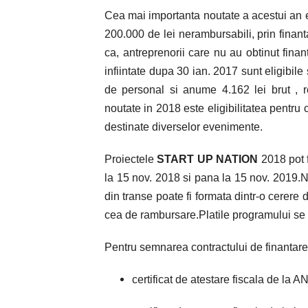
Cea mai importanta noutate a acestui an e
200.000 de lei nerambursabili, prin finan
ca, antreprenorii care nu au obtinut fina
infiintate dupa 30 ian. 2017 sunt eligibile
de personal si anume 4.162 lei brut , r
noutate in 2018 este eligibilitatea pentru 
destinate diverselor evenimente.
Proiectele
START UP NATION
2018 pot f
la 15 nov. 2018 si pana la 15 nov. 2019
din transe poate fi formata dintr-o cerere
cea de rambursare.Platile programului se v
Pentru semnarea contractului de finantare
certificat de atestare fiscala de la A