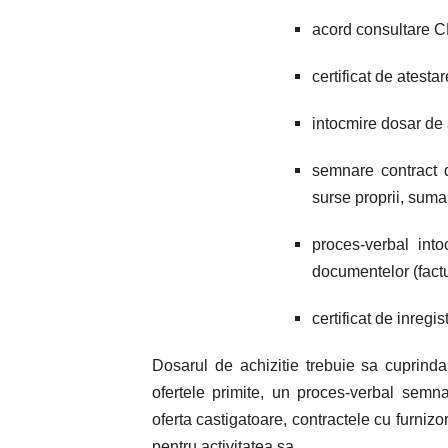
acord consultare 
certificat de atestar
intocmire dosar de a
semnare contract 
surse proprii, suma
proces-verbal into
documentelor (factur
certificat de inregis
Dosarul de achizitie trebuie sa cuprinda
ofertele primite, un proces-verbal semnat
oferta castigatoare, contractele cu furnizo
pentru activitatea sa.