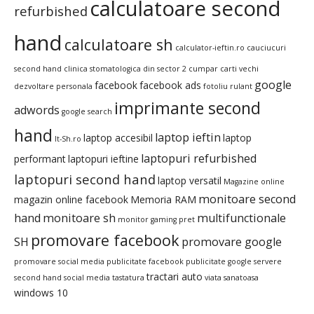
calculatoare second
refurbished
hand
calculatoare sh
calculator-ieftin.ro
cauciucuri
second hand
clinica stomatologica din sector 2
cumpar carti vechi
google
facebook
facebook ads
dezvoltare personala
fotoliu rulant
imprimante second
adwords
google search
hand
laptop ieftin
laptop accesibil
laptop
It-Sh.ro
laptopuri refurbished
performant
laptopuri ieftine
laptopuri second hand
laptop versatil
Magazine online
monitoare second
magazin online facebook
Memoria RAM
hand
monitoare sh
multifunctionale
monitor gaming pret
promovare facebook
SH
promovare google
promovare social media
publicitate facebook
publicitate google
servere
tractari auto
second hand
social media
tastatura
viata sanatoasa
windows 10