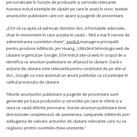
personalizate în funcție de produsele și serviciile relevante.
Acestea includ exemple de căutări pe care le aveți în vizor, textele
anunțurilor publicitare care vor apare și paginile de prezentare.
„DSA vă va ajuta să adresați clienților dvs. informațiile adecvate,
chiar în momentele în care aceștia le caută – fără a mai fi nevoie de
administrarea cuvintelor-cheie”,
explică
managera principală
pentru produse AdWords, Jen Huang. „Utilizând tehnologia web de
căutare organică pe Google, DSA indică site-ul web în scopul de a
identifica ce anunțuri publicitare se afișează la căutare. Dacă o
acțiune de căutare este relevantă pentru conținutul de pe site-ul
dvs., Google va crea automat un anunț publicitar ca să participe în
cadrul procesului de căutare.
Titlurile anunțurilor publicitare și paginile de prezentare sunt
generate pe baza produselor și serviciilor pe care le oferiți și a
ceea ce caută diferite persoane. Aceste anunțuri publicitare bine
direcționate completează, de asemenea, campaniile AdWords prin
adăugarea de valoare acțiunilor de căutare relevante care nu se
regăsesc printre cuvintele-cheie existente.”