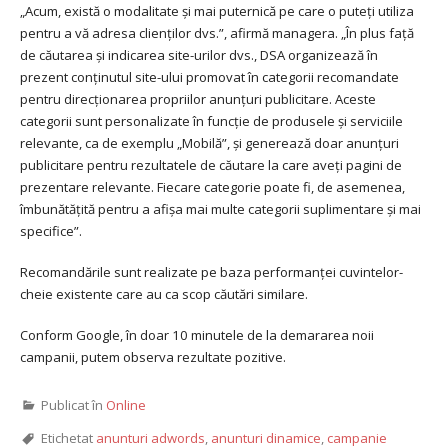
„Acum, există o modalitate și mai puternică pe care o puteți utiliza
pentru a vă adresa clienților dvs.”, afirmă managera. „În plus față
de căutarea și indicarea site-urilor dvs., DSA organizează în
prezent conținutul site-ului promovat în categorii recomandate
pentru direcționarea propriilor anunțuri publicitare. Aceste
categorii sunt personalizate în funcție de produsele și serviciile
relevante, ca de exemplu „Mobilă”, și generează doar anunțuri
publicitare pentru rezultatele de căutare la care aveți pagini de
prezentare relevante. Fiecare categorie poate fi, de asemenea,
îmbunătățită pentru a afișa mai multe categorii suplimentare și mai
specifice”.
Recomandările sunt realizate pe baza performanței cuvintelor-
cheie existente care au ca scop căutări similare.
Conform Google, în doar 10 minutele de la demararea noii
campanii, putem observa rezultate pozitive.
Publicat în
Online
Etichetat
anunturi adwords
,
anunturi dinamice
,
campanie