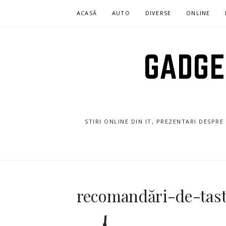
Sari
ACASĂ
AUTO
DIVERSE
ONLINE
la
conținut
GADGET
STIRI ONLINE DIN IT, PREZENTARI DESPR
recomandări-de-tas