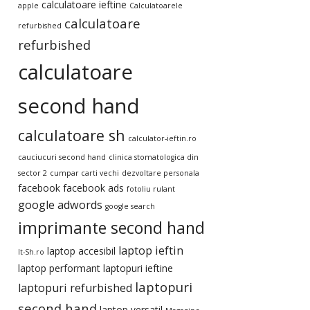
calculatoare ieftine
apple
Calculatoarele
calculatoare
refurbished
refurbished
calculatoare
second hand
calculatoare sh
calculator-ieftin.ro
cauciucuri second hand
clinica stomatologica din
sector 2
cumpar carti vechi
dezvoltare personala
facebook
facebook ads
fotoliu rulant
google adwords
google search
imprimante second hand
laptop ieftin
laptop accesibil
It-Sh.ro
laptop performant
laptopuri ieftine
laptopuri
laptopuri refurbished
second hand
laptop versatil