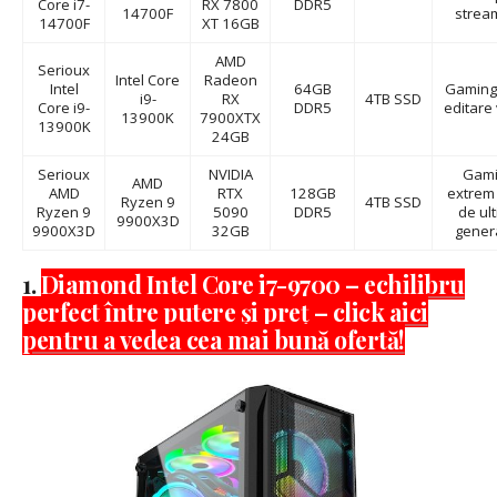
Core i7-
RX 7800
DDR5
14700F
strea
14700F
XT 16GB
AMD
Serioux
Intel Core
Radeon
Intel
64GB
Gaming 
i9-
RX
4TB SSD
Core i9-
DDR5
editare
13900K
7900XTX
13900K
24GB
Serioux
NVIDIA
Gami
AMD
AMD
RTX
128GB
extrem 
Ryzen 9
4TB SSD
Ryzen 9
5090
DDR5
de ul
9900X3D
9900X3D
32GB
gener
1.
Diamond Intel Core i7-9700 – echilibru
perfect între putere și preț – click aici
pentru a vedea cea mai bună ofertă!