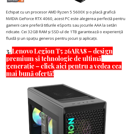
Echipat cu un procesor AMD Ryzen 5 5600X și o placă grafică
NVIDIA GeForce RTX 4060, acest PC este alegerea perfectă pentru
gamerii care preferă titlurile eSports sau jocurile AAA la setări
ridicate. Cei 32GB RAM și SSD-ul de 1TB garantează o experiență
fluidă și un spațiu generos pentru jocuri și aplicații.
3.
Lenovo Legion T5 26ARA8 – design
premium și tehnologie de ultimă
generație – click aici pentru a vedea cea
mai bună ofertă!