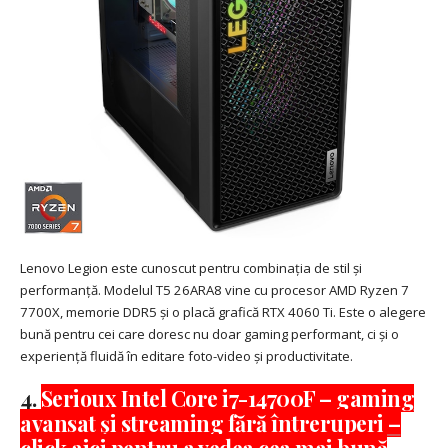
Lenovo Legion este cunoscut pentru combinația de stil și
performanță. Modelul T5 26ARA8 vine cu procesor AMD Ryzen 7
7700X, memorie DDR5 și o placă grafică RTX 4060 Ti. Este o alegere
bună pentru cei care doresc nu doar gaming performant, ci și o
experiență fluidă în editare foto-video și productivitate.
4.
Serioux Intel Core i7-14700F – gaming
avansat și streaming fără întreruperi –
click aici pentru a vedea cea mai bună