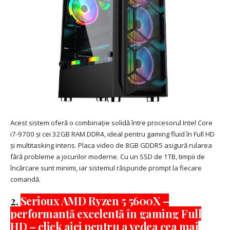
Acest sistem oferă o combinație solidă între procesorul Intel Core
i7-9700 și cei 32GB RAM DDR4, ideal pentru gaming fluid în Full HD
și multitasking intens. Placa video de 8GB GDDR5 asigură rularea
fără probleme a jocurilor moderne. Cu un SSD de 1TB, timpii de
încărcare sunt minimi, iar sistemul răspunde prompt la fiecare
comandă.
2.
Serioux AMD Ryzen 5 5600X –
performanță excelentă în gaming Full
HD – click aici pentru a vedea cea mai