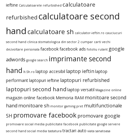
calculatoare
ieftine
Calculatoarele refurbished
calculatoare second
refurbished
hand
calculatoare sh
calculator-ieftin.ro
cauciucuri
second hand
clinica stomatologica din sector 2
cumpar carti vechi
google
facebook
facebook ads
dezvoltare personala
fotoliu rulant
imprimante second
adwords
google search
hand
laptop ieftin
laptop accesibil
laptop
It-Sh.ro
laptopuri refurbished
performant
laptopuri ieftine
laptopuri second hand
laptop versatil
Magazine online
monitoare second
magazin online facebook
Memoria RAM
hand
monitoare sh
multifunctionale
monitor gaming pret
promovare facebook
SH
promovare google
promovare social media
publicitate facebook
publicitate google
servere
tractari auto
second hand
social media
tastatura
viata sanatoasa