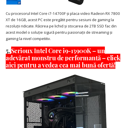
Cu procesorul Intel Core i7-14700F și placa video Radeon RX 7800
XT de 16GB, acest PC este pregătit pentru sesiuni de gaming la
rezoluții ridicate. Răcirea pe lichid și stocarea de 2TB SSD fac din
acest model o soluție sigură pentru pasionații de streaming și
gaming la nivel competitiv.
5.
Serioux Intel Core i9-13900K – un
adevărat monstru de performanță – click
aici pentru a vedea cea mai bună ofertă!