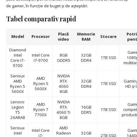
de gamer, în funcție de buget și de așteptări.
Tabel comparativ rapid
Placă
Memorie
Potri
Model
Procesor
Stocare
video
RAM
pent
Diamond
Gami
Intel
Intel Core
8GB
32GB
1TB SSD
1080p
Core i7-
i7-9700
GDDR5
DDR4
multita
9700
Serioux
NVIDIA
AMD
AMD
RTX
32GB
Gaming
Ryzen 5
1TB SSD
Ryzen 5
4060
DDR4
HD și
5600X
5600X
8GB
Lenovo
NVIDIA
AMD
Gami
Legion
RTX
16GB
Ryzen 7
1TB SSD
competi
T5
4060 Ti
DDR5
7700X
producti
26ARA8
8GB
Serioux
AMD
Intel Core
Gami
Intel
Radeon
32GB
i7-
2TB SSD
1440p