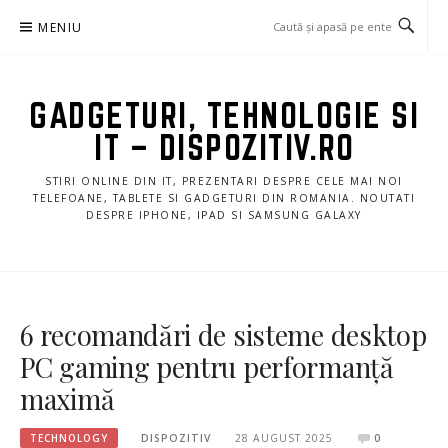
Sari
MENIU
la
conținut
GADGETURI, TEHNOLOGIE SI
IT – DISPOZITIV.RO
STIRI ONLINE DIN IT, PREZENTARI DESPRE CELE MAI NOI
TELEFOANE, TABLETE SI GADGETURI DIN ROMANIA. NOUTATI
DESPRE IPHONE, IPAD SI SAMSUNG GALAXY
6 recomandări de sisteme desktop
PC gaming pentru performanță
maximă
TECHNOLOGY
DISPOZITIV
28 AUGUST 2025
0