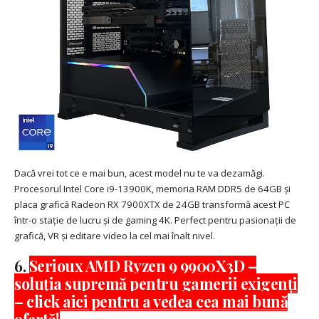
Dacă vrei tot ce e mai bun, acest model nu te va dezamăgi.
Procesorul Intel Core i9-13900K, memoria RAM DDR5 de 64GB și
placa grafică Radeon RX 7900XTX de 24GB transformă acest PC
într-o stație de lucru și de gaming 4K. Perfect pentru pasionații de
grafică, VR și editare video la cel mai înalt nivel.
6.
Serioux AMD Ryzen 9 9900X3D –
soluția supremă pentru gamerii exigenți
– click aici pentru a vedea cea mai bună
ofertă!