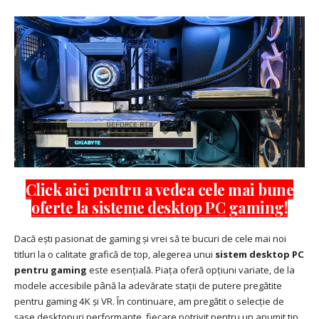
Click aici pentru a vedea cele mai bune
oferte la sisteme desktop PC gaming!
Dacă ești pasionat de gaming și vrei să te bucuri de cele mai noi
titluri la o calitate grafică de top, alegerea unui
sistem desktop PC
pentru gaming
este esențială. Piața oferă opțiuni variate, de la
modele accesibile până la adevărate stații de putere pregătite
pentru gaming 4K și VR. În continuare, am pregătit o selecție de
șase desktopuri performante, fiecare potrivit pentru un anumit tip