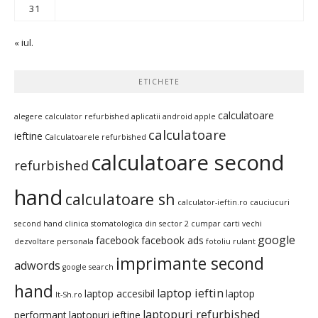
31
« iul.
ETICHETE
calculatoare
alegere calculator refurbished
aplicatii android
apple
calculatoare
ieftine
Calculatoarele refurbished
calculatoare second
refurbished
hand
calculatoare sh
calculator-ieftin.ro
cauciucuri
second hand
clinica stomatologica din sector 2
cumpar carti vechi
google
facebook
facebook ads
dezvoltare personala
fotoliu rulant
imprimante second
adwords
google search
hand
laptop ieftin
laptop accesibil
laptop
It-Sh.ro
laptopuri refurbished
performant
laptopuri ieftine