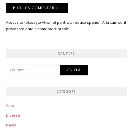
Acest site folosește Akismet pentru a reduce spamul.
Află cum sunt
procesate datele comentariilor tale
.
CAUTARE
Caută
după:
CATEGORII
Auto
Diverse
News