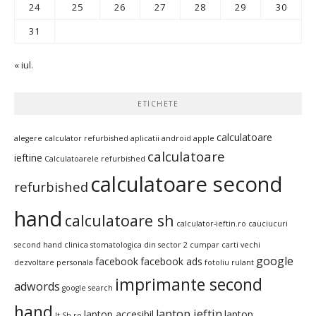
24
25
26
27
28
29
30
31
« iul.
ETICHETE
calculatoare
alegere calculator refurbished
aplicatii android
apple
calculatoare
ieftine
Calculatoarele refurbished
calculatoare second
refurbished
hand
calculatoare sh
calculator-ieftin.ro
cauciucuri
second hand
clinica stomatologica din sector 2
cumpar carti vechi
google
facebook
facebook ads
dezvoltare personala
fotoliu rulant
imprimante second
adwords
google search
hand
laptop ieftin
laptop accesibil
laptop
It-Sh.ro