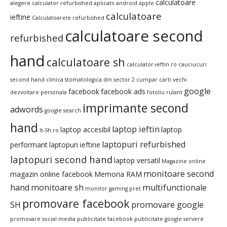
calculatoare
alegere calculator refurbished
aplicatii android
apple
calculatoare
ieftine
Calculatoarele refurbished
calculatoare second
refurbished
hand
calculatoare sh
calculator-ieftin.ro
cauciucuri
second hand
clinica stomatologica din sector 2
cumpar carti vechi
google
facebook
facebook ads
dezvoltare personala
fotoliu rulant
imprimante second
adwords
google search
hand
laptop ieftin
laptop accesibil
laptop
It-Sh.ro
laptopuri refurbished
performant
laptopuri ieftine
laptopuri second hand
laptop versatil
Magazine online
monitoare second
magazin online facebook
Memoria RAM
hand
monitoare sh
multifunctionale
monitor gaming pret
promovare facebook
SH
promovare google
promovare social media
publicitate facebook
publicitate google
servere