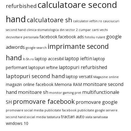
calculatoare second
refurbished
hand
calculatoare sh
calculator-ieftin.ro
cauciucuri
second hand
clinica stomatologica din sector 2
cumpar carti vechi
google
facebook
facebook ads
dezvoltare personala
fotoliu rulant
imprimante second
adwords
google search
hand
laptop ieftin
laptop accesibil
laptop
It-Sh.ro
laptopuri refurbished
performant
laptopuri ieftine
laptopuri second hand
laptop versatil
Magazine online
monitoare second
magazin online facebook
Memoria RAM
hand
monitoare sh
multifunctionale
monitor gaming pret
promovare facebook
SH
promovare google
promovare social media
publicitate facebook
publicitate google
servere
tractari auto
second hand
social media
tastatura
viata sanatoasa
windows 10