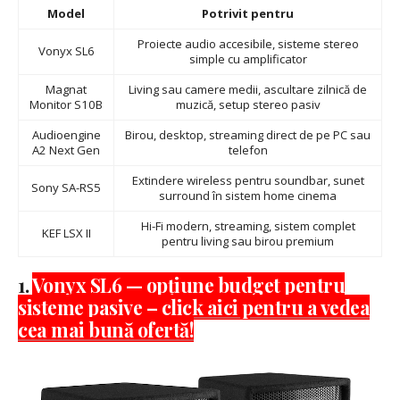
Model
Potrivit pentru
Proiecte audio accesibile, sisteme stereo
Vonyx SL6
simple cu amplificator
Magnat
Living sau camere medii, ascultare zilnică de
Monitor S10B
muzică, setup stereo pasiv
Audioengine
Birou, desktop, streaming direct de pe PC sau
A2 Next Gen
telefon
Extindere wireless pentru soundbar, sunet
Sony SA-RS5
surround în sistem home cinema
Hi-Fi modern, streaming, sistem complet
KEF LSX II
pentru living sau birou premium
1.
Vonyx SL6 — opțiune budget pentru
sisteme pasive – click aici pentru a vedea
cea mai bună ofertă!