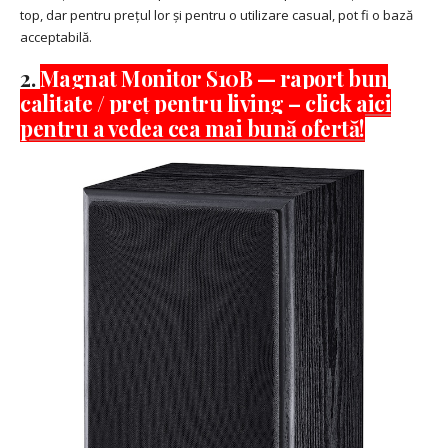
top, dar pentru prețul lor și pentru o utilizare casual, pot fi o bază
acceptabilă.
2.
Magnat Monitor S10B — raport bun
calitate / preț pentru living – click aici
pentru a vedea cea mai bună ofertă!