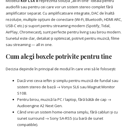
Modelul
KEF LSX II
reprezintă soluția „all-in-one” ideală pentru
audiofili sau pentru cei care vor un sistem stereo complet fără
amplificator separat. Cu amplificatoare integrate, DAC de înaltă
rezoluție, multiple opțiuni de conectare (Wi-Fi, Bluetooth, HDMI ARC,
USB-C etc.) și suport pentru streaming modern (Spotify, Tidal,
AirPlay, Chromecast), sunt perfecte pentru living sau birou modern.
Sunetul este clar, detaliat și optimizat, potrivit pentru muzică, filme
sau streaming — all in one.
Cum alegi boxele potrivite pentru tine
Decizia depinde în principal de modul în care vrei să le folosești:
Dacă vrei ceva ieftin și simplu pentru muzică de fundal sau
sistem stereo de bază → Vonyx SL6 sau Magnat Monitor
S10B.
Pentru birou, muzică la PC / laptop, fără bătăi de cap →
Audioengine A2 Next Gen.
Când vrei un sistem home-cinema simplu, fără cabluri și cu
sunet surround → Sony SA-RS5 (cu bară de sunet
compatible).