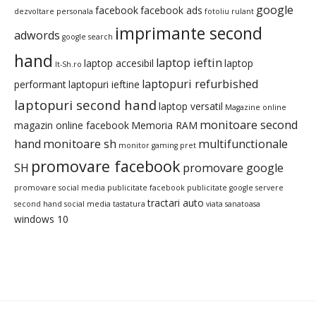
google
facebook
facebook ads
dezvoltare personala
fotoliu rulant
imprimante second
adwords
google search
hand
laptop ieftin
laptop accesibil
laptop
It-Sh.ro
laptopuri refurbished
performant
laptopuri ieftine
laptopuri second hand
laptop versatil
Magazine online
monitoare second
magazin online facebook
Memoria RAM
hand
monitoare sh
multifunctionale
monitor gaming pret
promovare facebook
SH
promovare google
promovare social media
publicitate facebook
publicitate google
servere
tractari auto
second hand
social media
tastatura
viata sanatoasa
windows 10