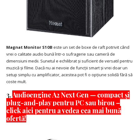
Magnat Monitor S10B
este un set de boxe de raft potrivit când
vrei o calitate audio bună într-o sufragerie sau cameră de
dimensiuni medii. Sunetul e echilibrat și suficient de versatil pentru
muzică și filme. Dacă nu ai nevoie de funcții smart și vrei doar un
setup simplu cu amplificator, acestea pot fi o opțiune solidă fără să
coste mult.
3.
Audioengine A2 Next Gen — compact și
plug-and-play pentru PC sau birou –
click aici pentru a vedea cea mai bună
ofertă!