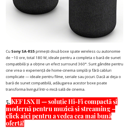
Cu
Sony SA-RS5
primești două boxe spate wireless cu autonomie
de ~10 ore, total 180 W, ideale pentru a completa o bară de sunet
compatibilă și a obține un efect surround 360°. Sunt gândite pentru
cine vrea o experiență de home-cinema simplă și fără cabluri
complicate — ideale pentru filme, seriale sau jocuri. Dacă ai deja o
bară de sunet compatibilă, adăugarea acestor boxe poate
transforma livingul într-o mică sală de cinema.
5.
KEF LSX II — soluție Hi-Fi compactă și
modernă pentru muzică și streaming –
click aici pentru a vedea cea mai bună
ofertă!