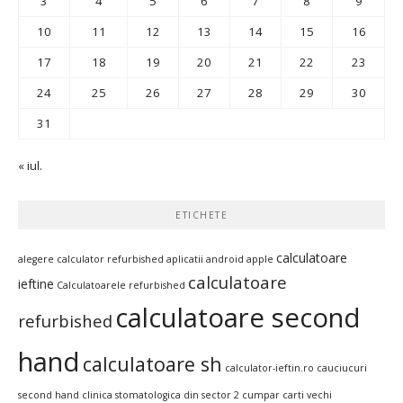
3
4
5
6
7
8
9
10
11
12
13
14
15
16
17
18
19
20
21
22
23
24
25
26
27
28
29
30
31
« iul.
ETICHETE
calculatoare
alegere calculator refurbished
aplicatii android
apple
calculatoare
ieftine
Calculatoarele refurbished
calculatoare second
refurbished
hand
calculatoare sh
calculator-ieftin.ro
cauciucuri
second hand
clinica stomatologica din sector 2
cumpar carti vechi