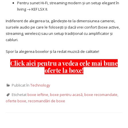
Pentru sunet Hi-Fi, streaming modern și un setup elegant în
living → KEF LSX II.
Indiferent de alegerea ta, gândește-te la dimensiunea camerei,
sursele audio pe care le folosești și dacă vrei confort (boxe active,
streaming, wireless) sau un setup tradițional cu amplificator și
cabluri.
Spor la alegerea boxelor și la redat muzică de calitate!
Click aici pentru a vedea cele mai bune
oferte la boxe!
Publicat în
Technology
Etichetat
boxe ieftine
,
boxe pentru acasă
,
boxe recomandate
,
oferte boxe
,
recomandări de boxe