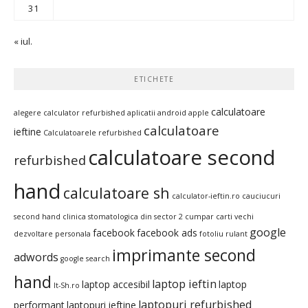
31
« iul.
ETICHETE
calculatoare
alegere calculator refurbished
aplicatii android
apple
calculatoare
ieftine
Calculatoarele refurbished
calculatoare second
refurbished
hand
calculatoare sh
calculator-ieftin.ro
cauciucuri
second hand
clinica stomatologica din sector 2
cumpar carti vechi
google
facebook
facebook ads
dezvoltare personala
fotoliu rulant
imprimante second
adwords
google search
hand
laptop ieftin
laptop accesibil
laptop
It-Sh.ro
laptopuri refurbished
performant
laptopuri ieftine