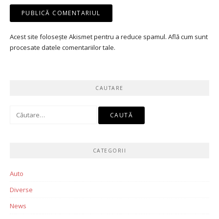
Acest site folosește Akismet pentru a reduce spamul.
Află cum sunt
procesate datele comentariilor tale
.
CAUTARE
Caută
după:
CATEGORII
Auto
Diverse
News