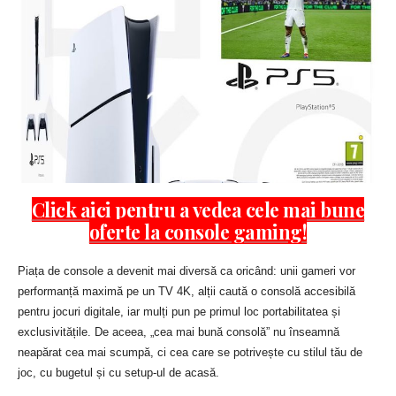
Click aici pentru a vedea cele mai bune
oferte la console gaming!
Piața de console a devenit mai diversă ca oricând: unii gameri vor
performanță maximă pe un TV 4K, alții caută o consolă accesibilă
pentru jocuri digitale, iar mulți pun pe primul loc portabilitatea și
exclusivitățile. De aceea, „cea mai bună consolă” nu înseamnă
neapărat cea mai scumpă, ci cea care se potrivește cu stilul tău de
joc, cu bugetul și cu setup-ul de acasă.