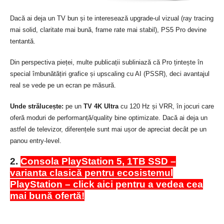
D
acă ai deja un TV bun și te interesează upgrade-ul vizual (ray tracing
mai solid, claritate mai bună, frame rate mai stabil), PS5 Pro devine
tentantă.
Din perspectiva pieței, multe publicații subliniază că Pro țintește în
special îmbunătățiri grafice și upscaling cu AI (PSSR), deci avantajul
real se vede pe un ecran pe măsură.
Unde strălucește:
pe un
TV 4K Ultra
cu 120 Hz și VRR, în jocuri care
oferă moduri de performanță/quality bine optimizate. Dacă ai deja un
astfel de televizor, diferențele sunt mai ușor de apreciat decât pe un
panou entry-level.
2.
Consola PlayStation 5, 1TB SSD –
varianta clasică pentru ecosistemul
PlayStation – click aici pentru a vedea cea
mai bună ofertă!