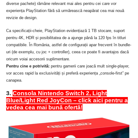
diverse pachete) rămâne relevant mai ales pentru cei care vor
experiența PlayStation fără să urmărească neapărat cea mai nouă
revizie de design.
Ca specificații-cheie, PlayStation evidențiază 1 TB stocare, suport
pentru 4K, HDR și posibilitatea de a ajunge până la 120 fps în titluri
compatibile. În România, astfel de configurații apar frecvent în bundle-
uri (de exemplu, cu joc + controller), ceea ce poate fi avantajos dacă
oricum voiai accesorii suplimentare.
Pentru cine e potrivită:
pentru gamerii care joacă mult single-player,
vor acces rapid la exclusivități și preferă experiența „console-first” pe
canapea.
3.
Consola Nintendo Switch 2, Light
Blue/Light Red JoyCon – click aici pentru a
vedea cea mai bună ofertă!