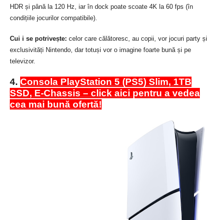
HDR și până la 120 Hz, iar în dock poate scoate 4K la 60 fps (în
condițiile jocurilor compatibile).
Cui i se potrivește:
celor care călătoresc, au copii, vor jocuri party și
exclusivități Nintendo, dar totuși vor o imagine foarte bună și pe
televizor.
4.
Consola PlayStation 5 (PS5) Slim, 1TB
SSD, E-Chassis – click aici pentru a vedea
cea mai bună ofertă!