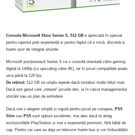
Consola Microsoft Xbox Series S, 512 GB
e apreciată în special
pentru raportul preț–experiență și pentru faptul că e mică, discretă și
foarte ușor de integrat oriunde.
Microsoft poziționează Series S ca o consolă orientată către gaming
digital la 1440p (cu upscaling către 4K), iar în jocuri compatibile poate
urca până la 120 fps.
De reținut:
512 GB se umplu repede dacă instalezi multe titluri mari.
Dacă ești genul care „rotește” jocurile des, ia în calcul managementul
stocării sau un plan de extindere.
Dacă vrei o alegere simplă și sigură pentru jocuri pe canapea,
PS5
Slim
sau
PS5
sunt opțiuni excelente, mai ales dacă te atrag
exclusivitățile PlayStation și vrei o experiență premium, fără bătăi de
cap. Pentru cei care au deja un televizor foarte bun și vor îmbunătățiri