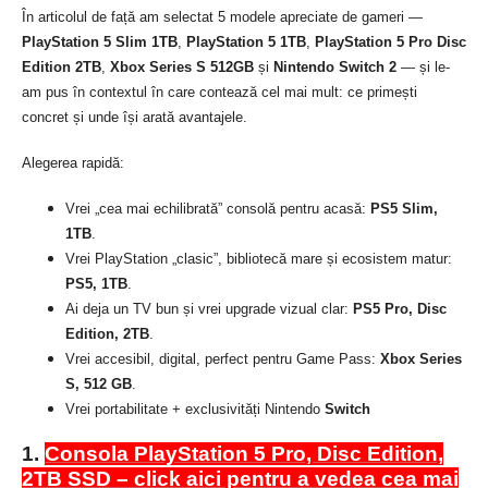
În articolul de față am selectat 5 modele apreciate de gameri —
PlayStation 5 Slim 1TB
,
PlayStation 5 1TB
,
PlayStation 5 Pro Disc
Edition 2TB
,
Xbox Series S 512GB
și
Nintendo Switch 2
— și le-
am pus în contextul în care contează cel mai mult: ce primești
concret și unde își arată avantajele.
Alegerea rapidă:
Vrei „cea mai echilibrată” consolă pentru acasă:
PS5 Slim,
1TB
.
Vrei PlayStation „clasic”, bibliotecă mare și ecosistem matur:
PS5, 1TB
.
Ai deja un TV bun și vrei upgrade vizual clar:
PS5 Pro, Disc
Edition, 2TB
.
Vrei accesibil, digital, perfect pentru Game Pass:
Xbox Series
S, 512 GB
.
Vrei portabilitate + exclusivități Nintendo
Switch
1.
Consola PlayStation 5 Pro, Disc Edition,
2TB SSD – click aici pentru a vedea cea mai