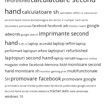
refurbished
hand
calculatoare sh
calculator-ieftin.ro
cauciucuri
second hand
clinica stomatologica din sector 2
cumpar carti vechi
google
facebook
facebook ads
dezvoltare personala
fotoliu rulant
imprimante second
adwords
google search
hand
laptop ieftin
laptop accesibil
laptop
It-Sh.ro
laptopuri refurbished
performant
laptopuri ieftine
laptopuri second hand
laptop versatil
Magazine online
monitoare second
magazin online facebook
Memoria RAM
hand
monitoare sh
multifunctionale
monitor gaming pret
promovare facebook
SH
promovare google
promovare social media
publicitate facebook
publicitate google
servere
tractari auto
second hand
social media
tastatura
viata sanatoasa
windows 10