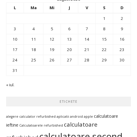
L
Ma
Mi
J
V
S
D
1
2
3
4
5
6
7
8
9
10
11
12
13
14
15
16
17
18
19
20
21
22
23
24
25
26
27
28
29
30
31
« iul.
ETICHETE
calculatoare
alegere calculator refurbished
aplicatii android
apple
calculatoare
ieftine
Calculatoarele refurbished
calculatoare second