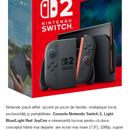
Nintendo joacă altfel: accent pe jocuri de familie, multiplayer local,
exclusivități și portabilitate.
Consola Nintendo Switch 2, Light
Blue/Light Red JoyCon
e interesantă tocmai pentru că duce
conceptul hibrid mai departe: are ecran mai mare (7,9”), 1080p, suport