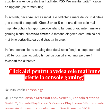
vizibile la nivel de grafică și fluiditate,
PS5 Pro
merită luată în calcul
ca upgrade „pe termen lung”.
În schimb, dacă vrei acces rapid la o bibliotecă mare de jocuri digitale
și o consolă compactă,
Xbox Series S
este una dintre cele mai
inspirate opțiuni la raport preț–beneficii. Iar pentru vacanțe, familie și
gaming hibrid,
Nintendo Switch 2
rămâne alegerea care îmbină cel
mai bine portabilitatea cu distracția în grup.
În final, consolele nu se aleg doar după specificații, ci după cum (și
cât) te joci: tipul jocurilor, timpul disponibil și ecranul pe care îl
folosești fac diferența.
Click aici pentru a vedea cele mai bune
oferte la console gaming!
Publicat în
Technology
Etichetat
Consola Microsoft Xbox Series S
,
Consola Nintendo
Switch 2
,
Consola PlayStation 5
,
Consola PlayStation 5 Pro
,
console
apreciate de gameri
,
console gaming
,
Top 5 console 2025