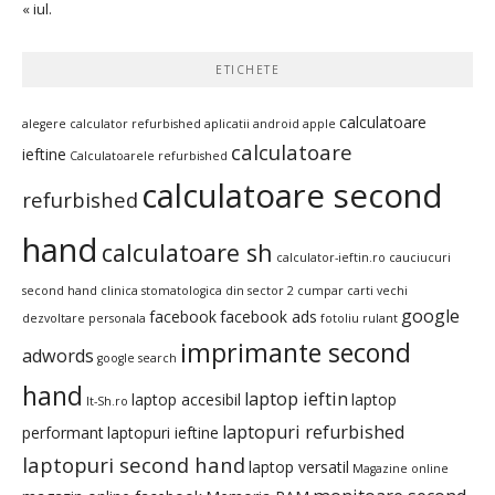
« iul.
ETICHETE
calculatoare
alegere calculator refurbished
aplicatii android
apple
calculatoare
ieftine
Calculatoarele refurbished
calculatoare second
refurbished
hand
calculatoare sh
calculator-ieftin.ro
cauciucuri
second hand
clinica stomatologica din sector 2
cumpar carti vechi
google
facebook
facebook ads
dezvoltare personala
fotoliu rulant
imprimante second
adwords
google search
hand
laptop ieftin
laptop accesibil
laptop
It-Sh.ro
laptopuri refurbished
performant
laptopuri ieftine
laptopuri second hand
laptop versatil
Magazine online