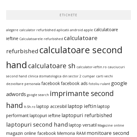
ETICHETE
calculatoare
alegere calculator refurbished
aplicatii android
apple
calculatoare
ieftine
Calculatoarele refurbished
calculatoare second
refurbished
hand
calculatoare sh
calculator-ieftin.ro
cauciucuri
second hand
clinica stomatologica din sector 2
cumpar carti vechi
google
facebook
facebook ads
dezvoltare personala
fotoliu rulant
imprimante second
adwords
google search
hand
laptop ieftin
laptop accesibil
laptop
It-Sh.ro
laptopuri refurbished
performant
laptopuri ieftine
laptopuri second hand
laptop versatil
Magazine online
monitoare second
magazin online facebook
Memoria RAM