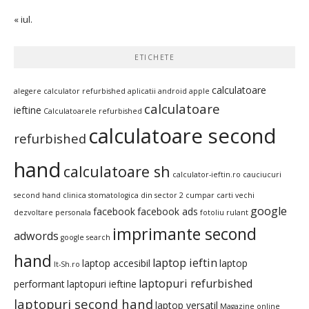
« iul.
ETICHETE
calculatoare
alegere calculator refurbished
aplicatii android
apple
calculatoare
ieftine
Calculatoarele refurbished
calculatoare second
refurbished
hand
calculatoare sh
calculator-ieftin.ro
cauciucuri
second hand
clinica stomatologica din sector 2
cumpar carti vechi
google
facebook
facebook ads
dezvoltare personala
fotoliu rulant
imprimante second
adwords
google search
hand
laptop ieftin
laptop accesibil
laptop
It-Sh.ro
laptopuri refurbished
performant
laptopuri ieftine
laptopuri second hand
laptop versatil
Magazine online