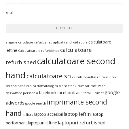
« iul.
ETICHETE
calculatoare
alegere calculator refurbished
aplicatii android
apple
calculatoare
ieftine
Calculatoarele refurbished
calculatoare second
refurbished
hand
calculatoare sh
calculator-ieftin.ro
cauciucuri
second hand
clinica stomatologica din sector 2
cumpar carti vechi
google
facebook
facebook ads
dezvoltare personala
fotoliu rulant
imprimante second
adwords
google search
hand
laptop ieftin
laptop accesibil
laptop
It-Sh.ro
laptopuri refurbished
performant
laptopuri ieftine