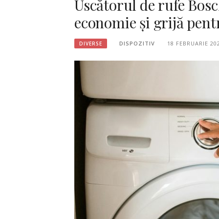
Uscătorul de rufe Bos
economie și grijă pent
DISPOZITIV
18 FEBRUARIE 20
DIVERSE