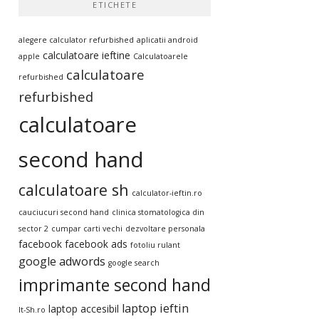
ETICHETE
alegere calculator refurbished
aplicatii android
calculatoare ieftine
apple
Calculatoarele
calculatoare
refurbished
refurbished
calculatoare
second hand
calculatoare sh
calculator-ieftin.ro
cauciucuri second hand
clinica stomatologica din
sector 2
cumpar carti vechi
dezvoltare personala
facebook
facebook ads
fotoliu rulant
google adwords
google search
imprimante second hand
laptop ieftin
laptop accesibil
It-Sh.ro