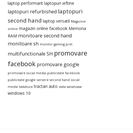
laptop performant
laptopuri ieftine
laptopuri
laptopuri refurbished
second hand
laptop versatil
Magazine
magazin online facebook
Memoria
online
monitoare second hand
RAM
monitoare sh
monitor gaming pret
promovare
multifunctionale SH
facebook
promovare google
promovare social media
publicitate facebook
publicitate google
servere second hand
social
tractari auto
media
tastatura
viata sanatoasa
windows 10