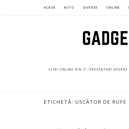
Sari
ACASĂ
AUTO
DIVERSE
ONLINE
la
conținut
GADGET
STIRI ONLINE DIN IT, PREZENTARI DESPR
ETICHETĂ:
USCĂTOR DE RUFE