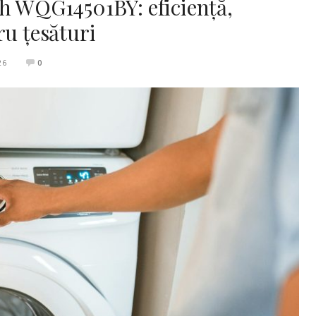
ch WQG14501BY: eficiență,
ru țesături
26
0