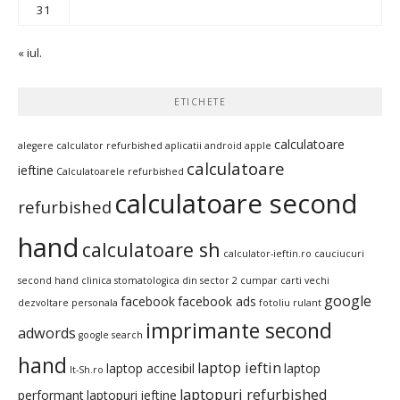
31
« iul.
ETICHETE
calculatoare
alegere calculator refurbished
aplicatii android
apple
calculatoare
ieftine
Calculatoarele refurbished
calculatoare second
refurbished
hand
calculatoare sh
calculator-ieftin.ro
cauciucuri
second hand
clinica stomatologica din sector 2
cumpar carti vechi
google
facebook
facebook ads
dezvoltare personala
fotoliu rulant
imprimante second
adwords
google search
hand
laptop ieftin
laptop accesibil
laptop
It-Sh.ro
laptopuri refurbished
performant
laptopuri ieftine