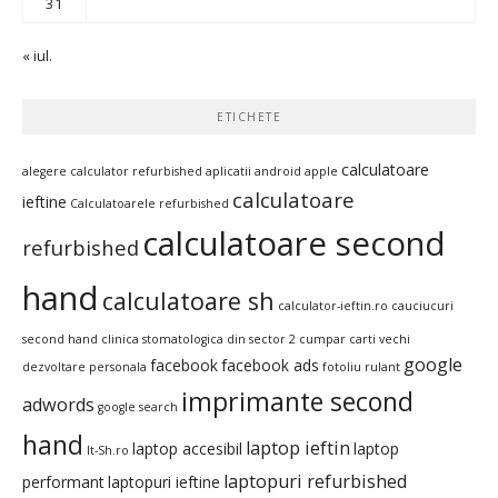
31
« iul.
ETICHETE
calculatoare
alegere calculator refurbished
aplicatii android
apple
calculatoare
ieftine
Calculatoarele refurbished
calculatoare second
refurbished
hand
calculatoare sh
calculator-ieftin.ro
cauciucuri
second hand
clinica stomatologica din sector 2
cumpar carti vechi
google
facebook
facebook ads
dezvoltare personala
fotoliu rulant
imprimante second
adwords
google search
hand
laptop ieftin
laptop accesibil
laptop
It-Sh.ro
laptopuri refurbished
performant
laptopuri ieftine