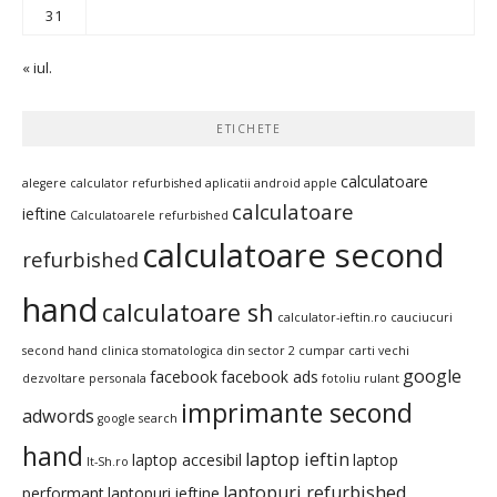
31
« iul.
ETICHETE
calculatoare
alegere calculator refurbished
aplicatii android
apple
calculatoare
ieftine
Calculatoarele refurbished
calculatoare second
refurbished
hand
calculatoare sh
calculator-ieftin.ro
cauciucuri
second hand
clinica stomatologica din sector 2
cumpar carti vechi
google
facebook
facebook ads
dezvoltare personala
fotoliu rulant
imprimante second
adwords
google search
hand
laptop ieftin
laptop accesibil
laptop
It-Sh.ro
laptopuri refurbished
performant
laptopuri ieftine