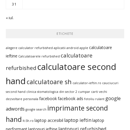
31
« iul.
ETICHETE
calculatoare
alegere calculator refurbished
aplicatii android
apple
calculatoare
ieftine
Calculatoarele refurbished
calculatoare second
refurbished
hand
calculatoare sh
calculator-ieftin.ro
cauciucuri
second hand
clinica stomatologica din sector 2
cumpar carti vechi
google
facebook
facebook ads
dezvoltare personala
fotoliu rulant
imprimante second
adwords
google search
hand
laptop ieftin
laptop accesibil
laptop
It-Sh.ro
laptopuri refurbished
performant
laptopuri ieftine