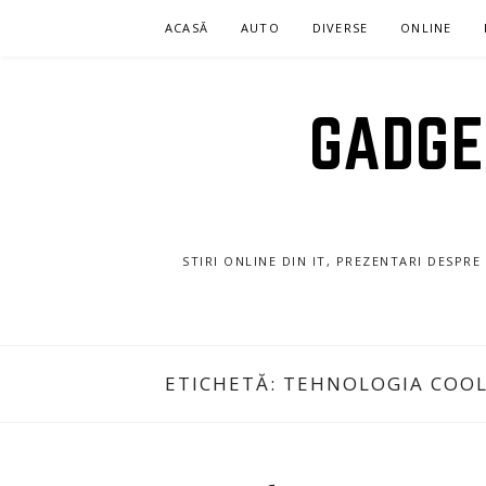
Sari
ACASĂ
AUTO
DIVERSE
ONLINE
la
conținut
GADGET
STIRI ONLINE DIN IT, PREZENTARI DESPR
ETICHETĂ:
TEHNOLOGIA COOL