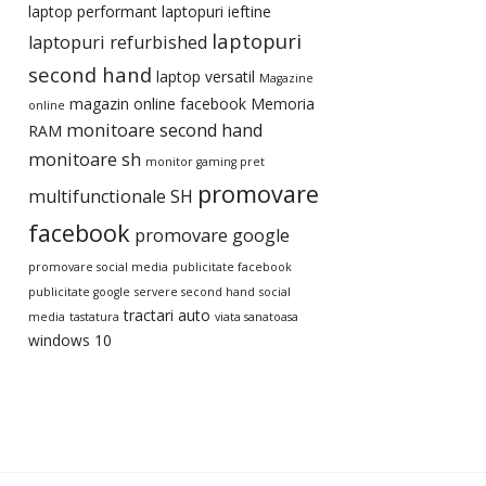
laptop performant
laptopuri ieftine
laptopuri
laptopuri refurbished
second hand
laptop versatil
Magazine
magazin online facebook
Memoria
online
monitoare second hand
RAM
monitoare sh
monitor gaming pret
promovare
multifunctionale SH
facebook
promovare google
promovare social media
publicitate facebook
publicitate google
servere second hand
social
tractari auto
media
tastatura
viata sanatoasa
windows 10