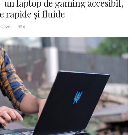
 un laptop de gaming accesibil,
 rapide și fluide
 2026
0