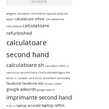
ETICHETE
alegere calculator refurbished
aplicatii android
calculatoare ieftine
apple
Calculatoarele
calculatoare
refurbished
refurbished
calculatoare
second hand
calculatoare sh
calculator-ieftin.ro
cauciucuri second hand
clinica stomatologica din
sector 2
cumpar carti vechi
dezvoltare personala
facebook
facebook ads
fotoliu rulant
google adwords
google search
imprimante second hand
laptop ieftin
laptop accesibil
It-Sh.ro