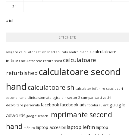
31
« iul.
ETICHETE
calculatoare
alegere calculator refurbished
aplicatii android
apple
calculatoare
ieftine
Calculatoarele refurbished
calculatoare second
refurbished
hand
calculatoare sh
calculator-ieftin.ro
cauciucuri
second hand
clinica stomatologica din sector 2
cumpar carti vechi
google
facebook
facebook ads
dezvoltare personala
fotoliu rulant
imprimante second
adwords
google search
hand
laptop ieftin
laptop accesibil
laptop
It-Sh.ro