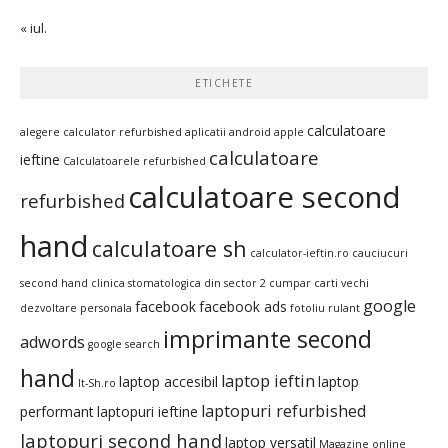
« iul.
ETICHETE
calculatoare
alegere calculator refurbished
aplicatii android
apple
calculatoare
ieftine
Calculatoarele refurbished
calculatoare second
refurbished
hand
calculatoare sh
calculator-ieftin.ro
cauciucuri
second hand
clinica stomatologica din sector 2
cumpar carti vechi
google
facebook
facebook ads
dezvoltare personala
fotoliu rulant
imprimante second
adwords
google search
hand
laptop ieftin
laptop accesibil
laptop
It-Sh.ro
laptopuri refurbished
performant
laptopuri ieftine
laptopuri second hand
laptop versatil
Magazine online