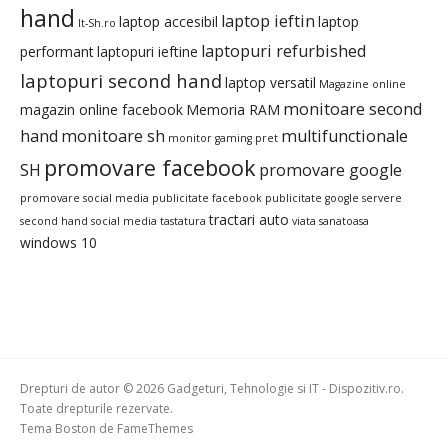
hand
laptop ieftin
laptop accesibil
laptop
It-Sh.ro
laptopuri refurbished
performant
laptopuri ieftine
laptopuri second hand
laptop versatil
Magazine online
monitoare second
magazin online facebook
Memoria RAM
hand
monitoare sh
multifunctionale
monitor gaming pret
promovare facebook
SH
promovare google
promovare social media
publicitate facebook
publicitate google
servere
tractari auto
second hand
social media
tastatura
viata sanatoasa
windows 10
Drepturi de autor © 2026 Gadgeturi, Tehnologie si IT - Dispozitiv.ro.
Toate drepturile rezervate.
Tema Boston de
FameThemes