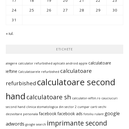
17
18
19
20
21
22
23
24
25
26
27
28
29
30
31
« iul.
ETICHETE
calculatoare
alegere calculator refurbished
aplicatii android
apple
calculatoare
ieftine
Calculatoarele refurbished
calculatoare second
refurbished
hand
calculatoare sh
calculator-ieftin.ro
cauciucuri
second hand
clinica stomatologica din sector 2
cumpar carti vechi
google
facebook
facebook ads
dezvoltare personala
fotoliu rulant
imprimante second
adwords
google search