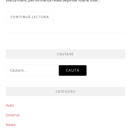
viteză mare, performanța reală depinde foarte mult…
CONTINUĂ LECTURA
CAUTARE
Caută
după:
CATEGORII
Auto
Diverse
News