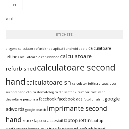
31
« iul.
ETICHETE
calculatoare
alegere calculator refurbished
aplicatii android
apple
calculatoare
ieftine
Calculatoarele refurbished
calculatoare second
refurbished
hand
calculatoare sh
calculator-ieftin.ro
cauciucuri
second hand
clinica stomatologica din sector 2
cumpar carti vechi
google
facebook
facebook ads
dezvoltare personala
fotoliu rulant
imprimante second
adwords
google search
hand
laptop ieftin
laptop accesibil
laptop
It-Sh.ro
laptopuri refurbished