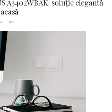
US A3402WBAK: soluție elegantă
 acasă
26
0