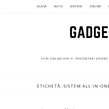
Sari
ACASĂ
AUTO
DIVERSE
ONLINE
la
conținut
GADGET
STIRI ONLINE DIN IT, PREZENTARI DESPR
ETICHETĂ:
SISTEM ALL-IN-ON