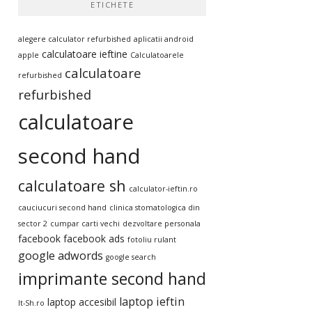
ETICHETE
alegere calculator refurbished
aplicatii android
calculatoare ieftine
apple
Calculatoarele
calculatoare
refurbished
refurbished
calculatoare
second hand
calculatoare sh
calculator-ieftin.ro
cauciucuri second hand
clinica stomatologica din
sector 2
cumpar carti vechi
dezvoltare personala
facebook
facebook ads
fotoliu rulant
google adwords
google search
imprimante second hand
laptop ieftin
laptop accesibil
It-Sh.ro