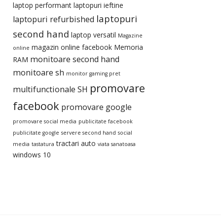
laptop performant
laptopuri ieftine
laptopuri
laptopuri refurbished
second hand
laptop versatil
Magazine
magazin online facebook
Memoria
online
monitoare second hand
RAM
monitoare sh
monitor gaming pret
promovare
multifunctionale SH
facebook
promovare google
promovare social media
publicitate facebook
publicitate google
servere second hand
social
tractari auto
media
tastatura
viata sanatoasa
windows 10