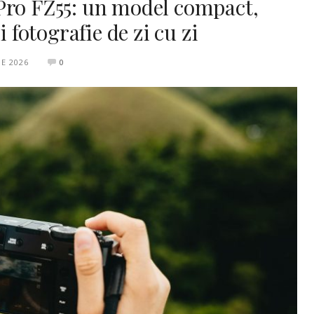
Pro FZ55: un model compact,
i fotografie de zi cu zi
IE 2026
0