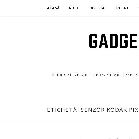
Sari
ACASĂ
AUTO
DIVERSE
ONLINE
la
conținut
GADGET
STIRI ONLINE DIN IT, PREZENTARI DESPR
ETICHETĂ:
SENZOR KODAK PIX