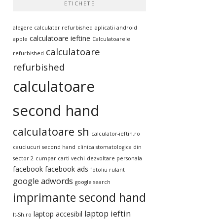
ETICHETE
alegere calculator refurbished
aplicatii android
calculatoare ieftine
apple
Calculatoarele
calculatoare
refurbished
refurbished
calculatoare
second hand
calculatoare sh
calculator-ieftin.ro
cauciucuri second hand
clinica stomatologica din
sector 2
cumpar carti vechi
dezvoltare personala
facebook
facebook ads
fotoliu rulant
google adwords
google search
imprimante second hand
laptop ieftin
laptop accesibil
It-Sh.ro