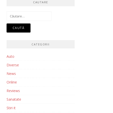
CAUTARE
Caută
după:
CATEGORII
Auto
Diverse
News
Online
Reviews
Sanatate
Stiri it