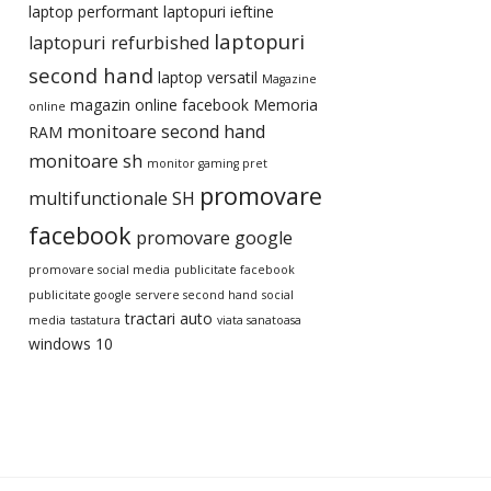
laptop performant
laptopuri ieftine
laptopuri
laptopuri refurbished
second hand
laptop versatil
Magazine
magazin online facebook
Memoria
online
monitoare second hand
RAM
monitoare sh
monitor gaming pret
promovare
multifunctionale SH
facebook
promovare google
promovare social media
publicitate facebook
publicitate google
servere second hand
social
tractari auto
media
tastatura
viata sanatoasa
windows 10