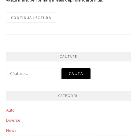
viteză mare, performanța reală depinde foarte mult…
CONTINUĂ LECTURA
CAUTARE
Caută
după:
CATEGORII
Auto
Diverse
News