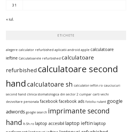
31
« iul.
ETICHETE
calculatoare
alegere calculator refurbished
aplicatii android
apple
calculatoare
ieftine
Calculatoarele refurbished
calculatoare second
refurbished
hand
calculatoare sh
calculator-ieftin.ro
cauciucuri
second hand
clinica stomatologica din sector 2
cumpar carti vechi
google
facebook
facebook ads
dezvoltare personala
fotoliu rulant
imprimante second
adwords
google search
hand
laptop ieftin
laptop accesibil
laptop
It-Sh.ro
laptopuri refurbished