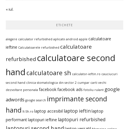
« iul.
ETICHETE
calculatoare
alegere calculator refurbished
aplicatii android
apple
calculatoare
ieftine
Calculatoarele refurbished
calculatoare second
refurbished
hand
calculatoare sh
calculator-ieftin.ro
cauciucuri
second hand
clinica stomatologica din sector 2
cumpar carti vechi
google
facebook
facebook ads
dezvoltare personala
fotoliu rulant
imprimante second
adwords
google search
hand
laptop ieftin
laptop accesibil
laptop
It-Sh.ro
laptopuri refurbished
performant
laptopuri ieftine
laptopuri second hand
laptop versatil
Magazine online